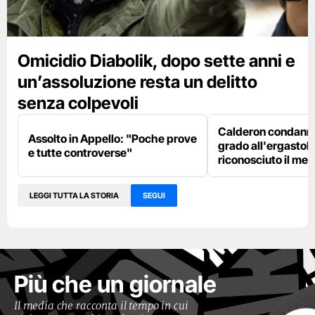
Omicidio Diabolik, dopo sette anni e
un’assoluzione resta un delitto
senza colpevoli
Calderon condanna
Assolto in Appello: "Poche prove
grado all'ergastolo
e tutte controverse"
riconosciuto il me
LEGGI TUTTA LA STORIA
SEGUI
Più che un giornale
Il media che racconta il tempo in cui