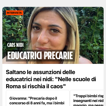
INTERVISTA
Caos nidi
educatrici precarie
Saltano le assunzioni delle
educatrici nei nidi: "Nelle scuole di
Roma si rischia il caos"
"Troppi bimbi rispe
Giovanna: "Precaria dopo il
insegnanti nei nidi?
concorso di 8 anni fa, ma i bimbi
maggio, ma nessun