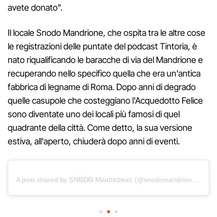
avete donato".
Il locale Snodo Mandrione, che ospita tra le altre cose
le registrazioni delle puntate del podcast Tintoria, è
nato riqualificando le baracche di via del Mandrione e
recuperando nello specifico quella che era un'antica
fabbrica di legname di Roma. Dopo anni di degrado
quelle casupole che costeggiano l'Acquedotto Felice
sono diventate uno dei locali più famosi di quel
quadrante della città. Come detto, la sua versione
estiva, all'aperto, chiuderà dopo anni di eventi.
A post shared by ᏚNᏫᎠᏫ Ꮇꭺɴꭰꭱꮖꮻɴꭼ (@snodomandrioneofficial)