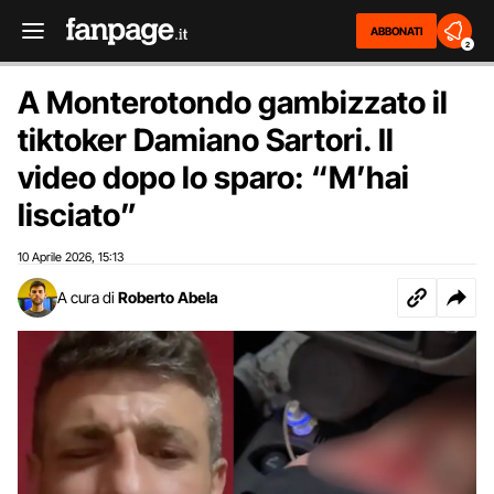
ABBONATI
2
A Monterotondo gambizzato il
tiktoker Damiano Sartori. Il
video dopo lo sparo: “M’hai
lisciato”
10 Aprile 2026
15:13
,
A cura di
Roberto Abela