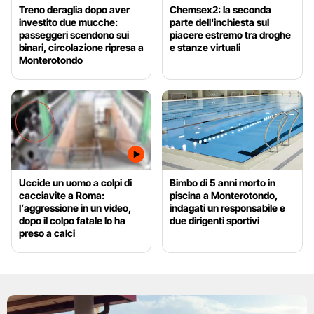
Treno deraglia dopo aver
Chemsex2: la seconda
investito due mucche:
parte dell'inchiesta sul
passeggeri scendono sui
piacere estremo tra droghe
binari, circolazione ripresa a
e stanze virtuali
Monterotondo
Uccide un uomo a colpi di
Bimbo di 5 anni morto in
cacciavite a Roma:
piscina a Monterotondo,
l’aggressione in un video,
indagati un responsabile e
dopo il colpo fatale lo ha
due dirigenti sportivi
preso a calci