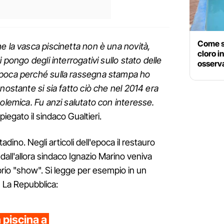
Come st
e la vasca piscinetta non è una novità,
cloro in
 pongo degli interrogativi sullo stato delle
osserva
epoca perché sulla rassegna stampa ho
nostante si sia fatto ciò che nel 2014 era
polemica. Fu anzi salutato con interesse.
spiegato il sindaco Gualtieri.
ttadino. Negli articoli dell'epoca il restauro
dall'allora sindaco Ignazio Marino veniva
rio "show". Si legge per esempio in un
u La Repubblica:
 piscina a