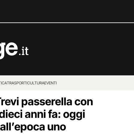
TICA
TRASPORTI
CULTURA
EVENTI
revi passerella con
ieci anni fa: oggi
all’epoca uno