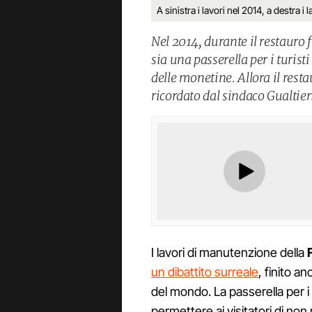
A sinistra i lavori nel 2014, a destra i 
Nel 2014, durante il restauro 
sia una passerella per i turist
delle monetine. Allora il res
ricordato dal sindaco Gualtier
I lavori di manutenzione della
un dibattito surreale
, finito a
del mondo. La passerella per i t
permettere ai visitatori di non 