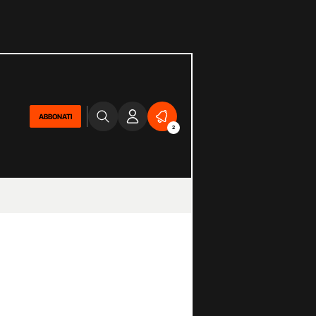
ABBONATI
2