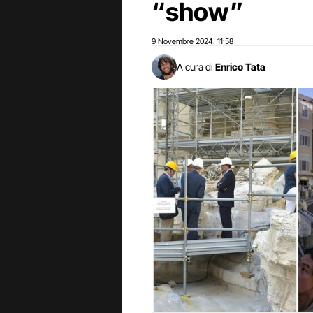
“show”
9 Novembre 2024
11:58
,
A cura di
Enrico Tata