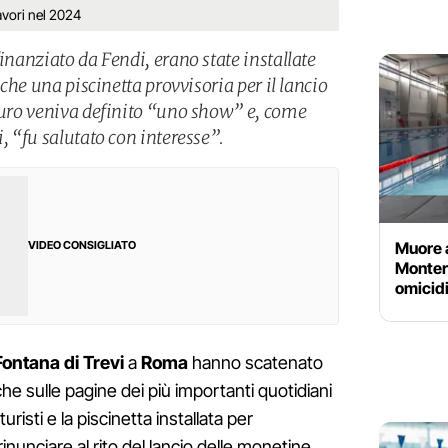
lavori nel 2024
finanziato da Fendi, erano state installate
i che una piscinetta provvisoria per il lancio
tauro veniva definito “uno show” e, come
i, “fu salutato con interesse”.
Muore a
VIDEO CONSIGLIATO
Montero
omicidi
Fontana di Trevi
a
Roma
hanno scatenato
nche sulle pagine dei più importanti quotidiani
uristi e la piscinetta installata per
rinunciare al rito del lancio delle monetine