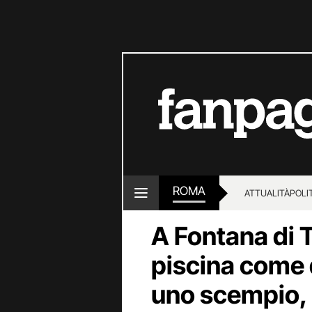
ROMA
ATTUALITÀ
POLI
A Fontana di T
piscina come d
uno scempio, 