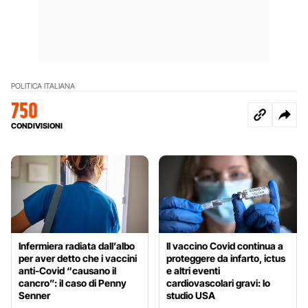
POLITICA ITALIANA
750
CONDIVISIONI
Infermiera radiata dall’albo
Il vaccino Covid continua a
per aver detto che i vaccini
proteggere da infarto, ictus
anti-Covid “causano il
e altri eventi
cancro”: il caso di Penny
cardiovascolari gravi: lo
Senner
studio USA