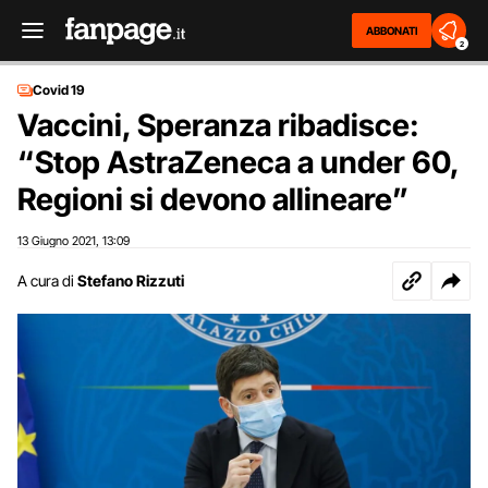
ABBONATI
2
Covid 19
Vaccini, Speranza ribadisce:
“Stop AstraZeneca a under 60,
Regioni si devono allineare”
13 Giugno 2021
13:09
,
A cura di
Stefano Rizzuti