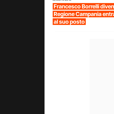
Francesco Borrelli diven
Regione Campania entr
al suo posto