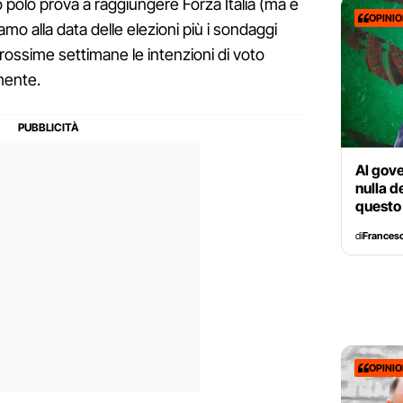
o polo prova a raggiungere Forza Italia (ma è
OPINI
amo alla data delle elezioni più i sondaggi
prossime settimane le intenzioni di voto
mente.
Al gove
nulla d
questo
di
Francesc
OPINI