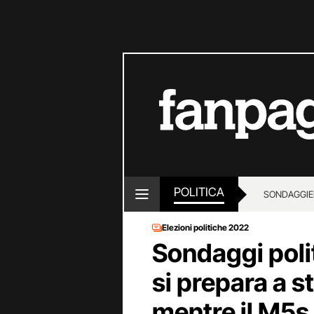
POLITICA
SONDAGGI
E
Elezioni politiche 2022
Sondaggi polit
si prepara a s
mentre il M5s 