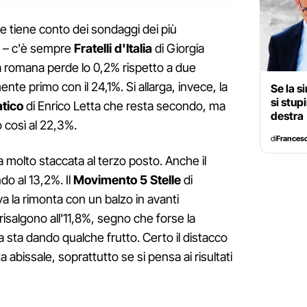
e tiene conto dei sondaggi dei più
ci – c'è sempre
Fratelli d'Italia
di Giorgia
ata romana perde lo 0,2% rispetto a due
nte primo con il 24,1%. Si allarga, invece, la
Se la s
si stup
tico
di Enrico Letta che resta secondo, ma
destra
 così al 22,3%.
di
Francesc
a molto staccata al terzo posto. Anche il
do al 13,2%. Il
Movimento 5 Stelle
di
 la rimonta con un balzo in avanti
i risalgono all'11,8%, segno che forse la
a sta dando qualche frutto. Certo il distacco
ta abissale, soprattutto se si pensa ai risultati