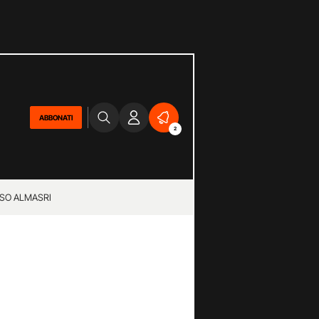
ABBONATI
2
SO ALMASRI