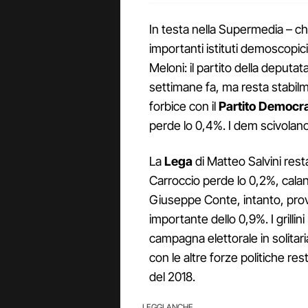
In testa nella Supermedia – ch
importanti istituti demoscopi
Meloni: il partito della deput
settimane fa, ma resta stabilme
forbice con il
Partito Democra
perde lo 0,4%. I dem scivolano
La
Lega
di Matteo Salvini rest
Carroccio perde lo 0,2%, calan
Giuseppe Conte, intanto, prova
importante dello 0,9%. I grillin
campagna elettorale in solitari
con le altre forze politiche res
del 2018.
LEGGI ANCHE