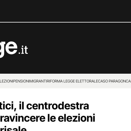
LEZIONI
PENSIONI
MIGRANTI
RIFORMA LEGGE ELETTORALE
CASO PARAGON
CA
ici, il centrodestra
travincere le elezioni
risale