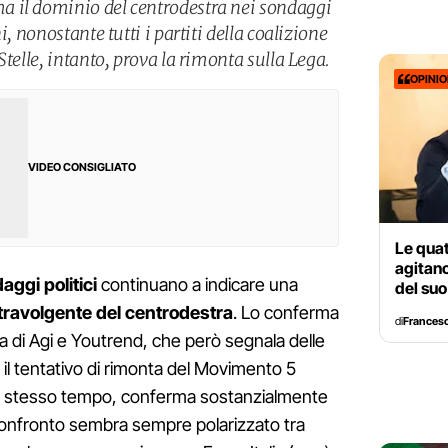
 il dominio del centrodestra nei sondaggi
i, nonostante tutti i partiti della coalizione
Stelle, intanto, prova la rimonta sulla Lega.
OPINI
VIDEO CONSIGLIATO
Le qua
agitano
aggi politici
continuano a indicare una
del su
a travolgente del centrodestra
. Lo conferma
di
Francesc
di Agi e Youtrend, che però segnala delle
il tentativo di rimonta del Movimento 5
llo stesso tempo, conferma sostanzialmente
 il confronto sembra sempre polarizzato tra