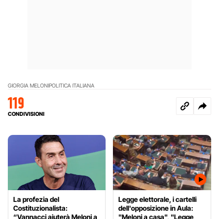
GIORGIA MELONI
POLITICA ITALIANA
119
CONDIVISIONI
La profezia del
Legge elettorale, i cartelli
Costituzionalista:
dell'opposizione in Aula:
“Vannacci aiuterà Meloni a
"Meloni a casa", "Legge