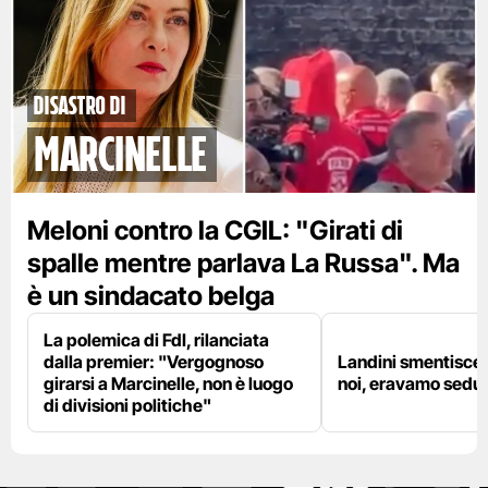
disastro di
marcinelle
Meloni contro la CGIL: "Girati di
spalle mentre parlava La Russa". Ma
è un sindacato belga
La polemica di FdI, rilanciata
dalla premier: "Vergognoso
Landini smentisce
girarsi a Marcinelle, non è luogo
noi, eravamo sedut
di divisioni politiche"