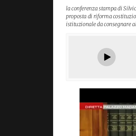
la conferenza stampa di Silvi
proposta di riforma costituzi
istituzionale da consegnare al