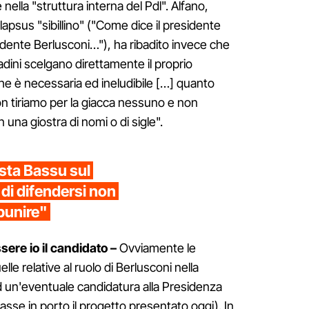
ella "struttura interna del Pdl". Alfano,
lapsus "sibillino" ("Come dice il presidente
sidente Berlusconi…"), ha ribadito invece che
tadini scelgano direttamente il proprio
he è necessaria ed ineludibile […] quanto
 non tiriamo per la giacca nessuno e non
 una giostra di nomi o di sigle".
ista Bassu sul
 di difendersi non
 punire"
sere io il candidato –
Ovviamente le
e relative al ruolo di Berlusconi nella
d un'eventuale candidatura alla Presidenza
asse in porto il progetto presentato oggi). In