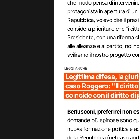
che modo pensa di intervenire n
protagonista in apertura di un 
Repubblica, volevo dire il pre
considera prioritario che "i cit
Presidente, con una riforma c
alle alleanze e al partito, noi
sviliremo il nostro progetto con
LEGGI ANCHE
Legittima difesa, la giur
caso Roggero: "Il diritto
coincide con il diritto di
Berlusconi, preferirei non es
domande più spinose sono quell
nuova formazione politica e a
della Repubblica (nel caso and