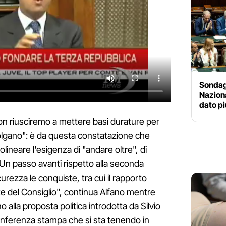
Sondagg
Naziona
dato pi
non riusciremo a mettere basi durature per
volgano": è da questa constatazione che
lineare l'esigenza di "andare oltre", di
"Un passo avanti rispetto alla seconda
rezza le conquiste, tra cui il rapporto
nte del Consiglio", continua Alfano mentre
o alla proposta politica introdotta da Silvio
conferenza stampa che si sta tenendo in