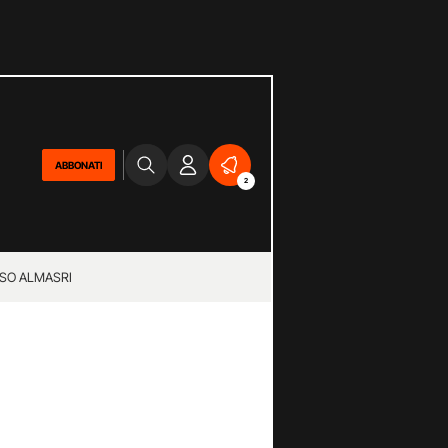
ABBONATI
2
SO ALMASRI