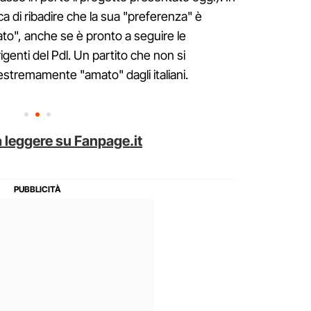
ca di ribadire che la sua "preferenza" è
ato", anche se è pronto a seguire le
dirigenti del Pdl. Un partito che non si
 estremamente "amato" dagli italiani.
 leggere su Fanpage.it