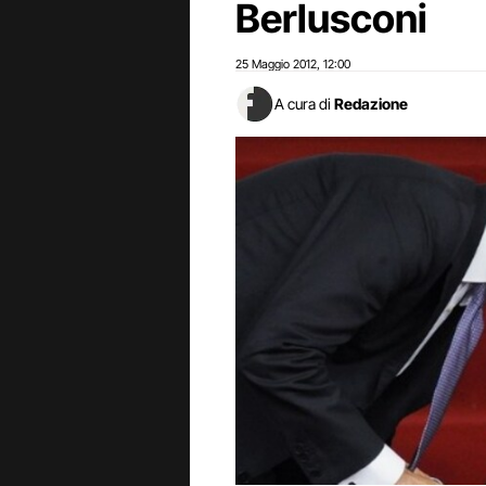
Berlusconi
25 Maggio 2012
12:00
,
A cura di
Redazione