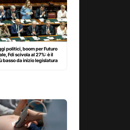
i politici, boom per Futuro
le, Fdi scivola al 27%: è il
ù basso da inizio legislatura