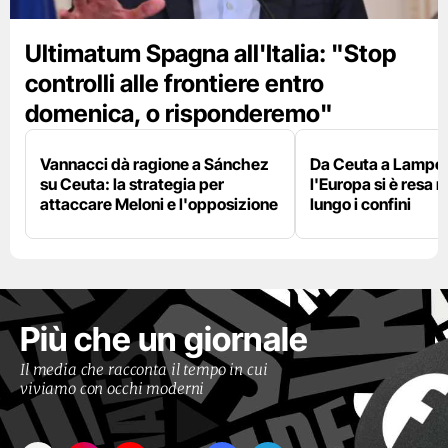
Ultimatum Spagna all'Italia: "Stop
controlli alle frontiere entro
domenica, o risponderemo"
Vannacci dà ragione a Sánchez
Da Ceuta a Lamped
su Ceuta: la strategia per
l'Europa si è resa r
attaccare Meloni e l'opposizione
lungo i confini
Più che un giornale
Il media che racconta il tempo in cui
viviamo con occhi moderni