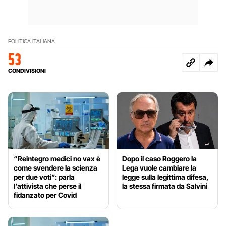
POLITICA ITALIANA
53
CONDIVISIONI
“Reintegro medici no vax è
Dopo il caso Roggero la
come svendere la scienza
Lega vuole cambiare la
per due voti”: parla
legge sulla legittima difesa,
l’attivista che perse il
la stessa firmata da Salvini
fidanzato per Covid