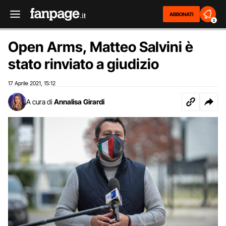
ABBONATI
2
Open Arms, Matteo Salvini è
stato rinviato a giudizio
17 Aprile 2021
15:12
,
A cura di
Annalisa Girardi