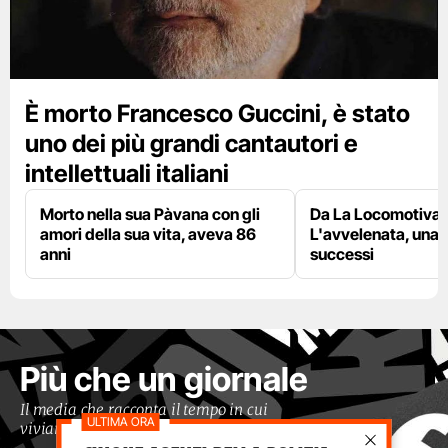
È morto Francesco Guccini, è stato
uno dei più grandi cantautori e
intellettuali italiani
Morto nella sua Pàvana con gli
Da La Locomotiva 
amori della sua vita, aveva 86
L'avvelenata, una v
anni
successi
Più che un giornale
Il media che racconta il tempo in cui
viviamo con occhi moderni