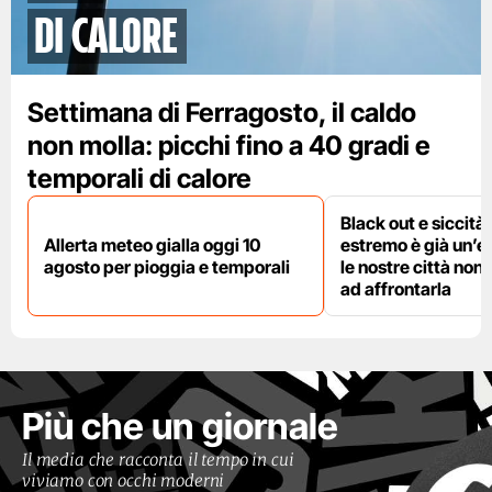
di calore
Settimana di Ferragosto, il caldo
non molla: picchi fino a 40 gradi e
temporali di calore
Black out e siccità:
Allerta meteo gialla oggi 10
estremo è già un’
agosto per pioggia e temporali
le nostre città non
ad affrontarla
Più che un giornale
Il media che racconta il tempo in cui
viviamo con occhi moderni