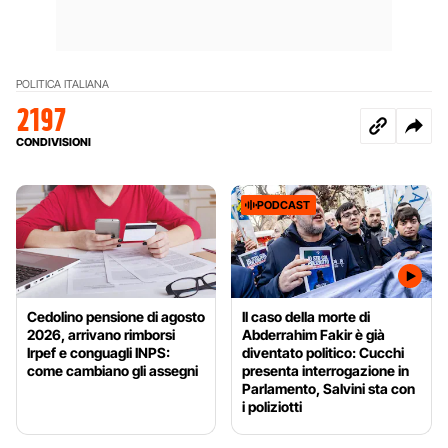
POLITICA ITALIANA
2197
CONDIVISIONI
PODCAST
Cedolino pensione di agosto
Il caso della morte di
2026, arrivano rimborsi
Abderrahim Fakir è già
Irpef e conguagli INPS:
diventato politico: Cucchi
come cambiano gli assegni
presenta interrogazione in
Parlamento, Salvini sta con
i poliziotti