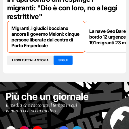
migranti: "Dio è con loro, no a leggi
restrittive"
Migranti, i giudici bocciano
La nave Geo Barent
ancora il governo Meloni: cinque
bordo 12 urgenze sa
persone liberate dal centro di
191 migranti 23 min
Porto Empedocle
LEGGI TUTTA LA STORIA
SEGUI
Più che un giornale
Il media che racconta il tempo in cui
viviamo con occhi moderni