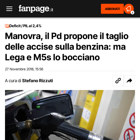
ABBONATI
2
Deficit / PIL al 2,4%
Manovra, il Pd propone il taglio
delle accise sulla benzina: ma
Lega e M5s lo bocciano
27 Novembre 2018
15:56
,
A cura di
Stefano Rizzuti