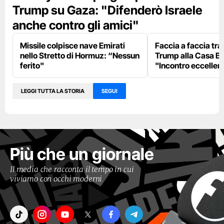
Trump su Gaza: "Difenderò Israele
anche contro gli amici"
Missile colpisce nave Emirati
Faccia a faccia tr
nello Stretto di Hormuz: “Nessun
Trump alla Casa Bi
ferito"
"Incontro eccellent
LEGGI TUTTA LA STORIA
SEGUI
Più che un giornale
Il media che racconta il tempo in cui
viviamo con occhi moderni