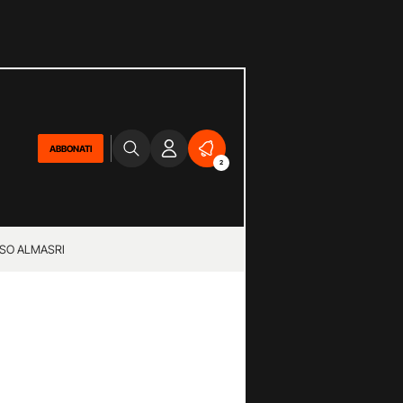
ABBONATI
2
SO ALMASRI