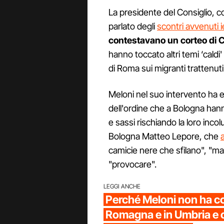
La presidente del Consiglio, c
parlato degli
scontri avvenuti i
contestavano un corteo di
hanno toccato altri temi ‘cald
di Roma sui migranti trattenuti 
Meloni nel suo intervento ha es
dell'ordine che a Bologna hanno 
e sassi rischiando la loro inco
Bologna Matteo Lepore, che
camicie nere che sfilano", "ma
"provocare".
LEGGI ANCHE
Perché Meloni non ha co
Romagna e in Umbria e 