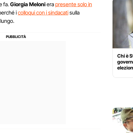
e fa.
Giorgia Meloni
era
presente solo in
 perché i
colloqui con i sindacati
sulla
 lungo.
Chi è S
governa
elezion