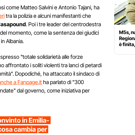
osì come Matteo Salvini e Antonio Tajani, ha
eri
tra la polizia e alcuni manifestanti che
 Casapound
. Poi i tre leader del centrodestra
M5s, nu
i' del momento, come la sentenza dei giudici
Region
in Albania.
è finit
presso "totale solidarietà alle forze
affrontato i soliti violenti tra lanci di petardi
lumità". Dopodiché, ha attaccato il sindaco di
anche a Fanpage.it
ha parlato di "300
ndate" dal governo, come iniziativa per
nvinto in Emilia-
cosa cambia per