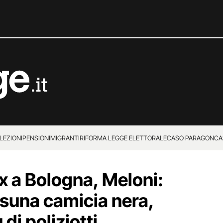
LEZIONI
PENSIONI
MIGRANTI
RIFORMA LEGGE ELETTORALE
CASO PARAGON
CA
x a Bologna, Meloni:
suna camicia nera,
 di poliziotti