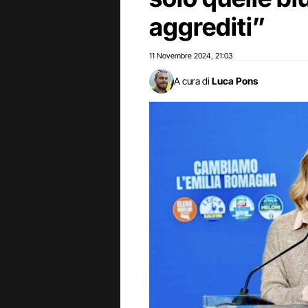
aggrediti”
11 Novembre 2024
21:03
,
A cura di
Luca Pons