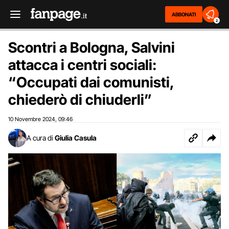
ABBONATI
2
Scontri a Bologna, Salvini
attacca i centri sociali:
“Occupati dai comunisti,
chiederò di chiuderli”
10 Novembre 2024
09:46
,
A cura di
Giulia Casula