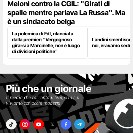
Meloni contro la CGIL: "Girati di
spalle mentre parlava La Russa". Ma
è un sindacato belga
La polemica di FdI, rilanciata
dalla premier: "Vergognoso
Landini smentisce
girarsi a Marcinelle, non è luogo
noi, eravamo sedut
di divisioni politiche"
Più che un giornale
Il media che racconta il tempo in cui
viviamo con occhi moderni