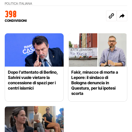
POLITICA ITALIANA
398
CONDIVISIONI
Dopo l’attentato di Berlino,
Fakir, minacce di morte a
Salvini vuole vietare la
Lepore: il sindaco di
concessione di spazi per i
Bologna denuncia in
centri islamici
Questura, per lui ipotesi
scorta