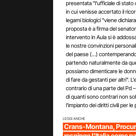
presentata "l'ufficiale di stato 
in cui venisse accertato il rico
legami biologici "viene dichiara
proposta è a firma del senato
intervento in Aula si è addossat
le nostre convinzioni personali
del paese (…) contemperando le 
partendo naturalmente da quell
possiamo dimenticare le donne
di fare da gestanti per altri".
contrario di una parte del Pd – 
di quanti sono contrari non sol
l'impianto dei diritti civili per
LEGGI ANCHE
Crans-Montana, Procura
respinge l'Italia come pa