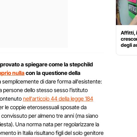
Affitti,
crescon
degli a
rovato a spiegare come la stepchild
prio nulla
con la questione della
tta semplicemente di dare forma all'esistente:
a persone dello stesso sesso l'istituto
 (contenuto
nell'articolo 44 della legge 184
 per le coppie eterosessuali sposate da
 convissuto per almeno tre anni (ma siano
iesta). Una norma nata per regolarizzare la
nto in Italia risultano figli del solo genitore