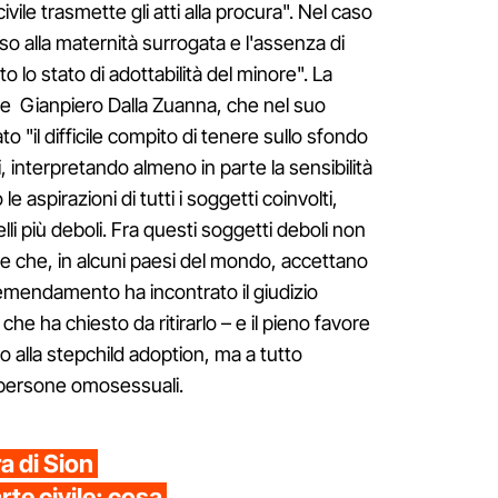
civile trasmette gli atti alla procura". Nel caso
rso alla maternità surrogata e l'assenza di
to lo stato di adottabilità del minore". La
re Gianpiero Dalla Zuanna, che nel suo
o "il difficile compito di tenere sullo sfondo
, interpretando almeno in parte la sensibilità
aspirazioni di tutti i soggetti coinvolti,
i più deboli. Fra questi soggetti deboli non
 che, in alcuni paesi del mondo, accettano
 L'emendamento ha incontrato il giudizio
che ha chiesto da ritirarlo – e il pieno favore
o alla stepchild adoption, ma a tutto
 le persone omosessuali.
 di Sion
rte civile: cosa