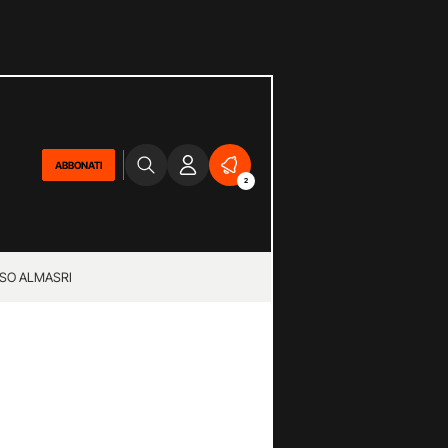
ABBONATI
2
SO ALMASRI