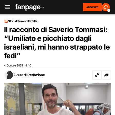
ABBONATI
2
Global Sumud Flotilla
Il racconto di Saverio Tommasi:
“Umiliato e picchiato dagli
israeliani, mi hanno strappato le
fedi”
4 Ottobre 2025
19:40
,
A cura di
Redazione