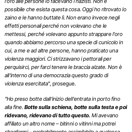
l'oro alle persone lo facevano i nazisti. Non è
possibile che esista questa cosa. Oggi ho ritrovato lo
zaino e le hanno buttate lì. Non erano invece negli
effetti personali perché non volevano che le
mettessi, perché volevano appunto strappare l'oro
quando abbiamo percorso una specie di cunicolo in
cui, a me e ad altre persone, hanno praticato una
violenza maggiori. Ci strizzavano i pettorali per
perquisirci, per farci tenere le braccia alzate. Non è
all'interno di una democrazia questo grado di
violenza esercitata
", prosegue.
"Ho preso botte dall'inizio dell'entrata in porto fino
alla fine.
Botte sulla schiena, botte sulla testa e poi
ridevano, ridevano di tutto questo.
Mi avevano
affiliato un altro nome – bitinni o vitinni ma potrei
sbagliarmi – probabilmente assimilabile a qualcosa