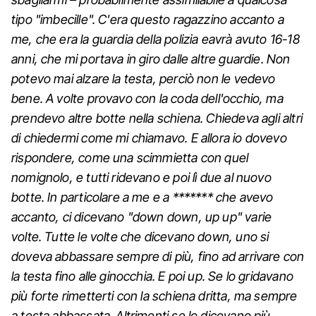
tipo "imbecille". C'era questo ragazzino accanto a
me, che era la guardia della polizia eavrà avuto 16-18
anni, che mi portava in giro dalle altre guardie. Non
potevo mai alzare la testa, perciò non le vedevo
bene. A volte provavo con la coda dell'occhio, ma
prendevo altre botte nella schiena. Chiedeva agli altri
di chiedermi come mi chiamavo. E allora io dovevo
rispondere, come una scimmietta con quel
nomignolo, e tutti ridevano e poi lì due al nuovo
botte. In particolare a me e a *******
che avevo
accanto, ci dicevano "down down, up up" varie
volte. Tutte le volte che dicevano down, uno si
doveva abbassare sempre di più, fino ad arrivare con
la testa fino alle ginocchia. E poi up. Se lo gridavano
più forte rimetterti con la schiena dritta, ma sempre
a testa abbassata. Altrimenti se lo dicevano più