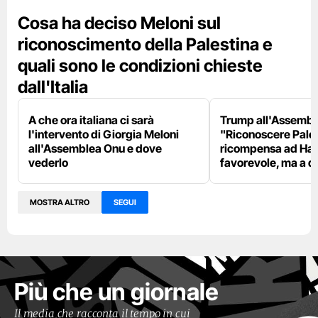
Cosa ha deciso Meloni sul
riconoscimento della Palestina e
quali sono le condizioni chieste
dall'Italia
A che ora italiana ci sarà
Trump all'Assembl
l'intervento di Giorgia Meloni
"Riconoscere Pale
all'Assemblea Onu e dove
ricompensa ad Ham
vederlo
favorevole, ma a d
MOSTRA ALTRO
SEGUI
Più che un giornale
Il media che racconta il tempo in cui