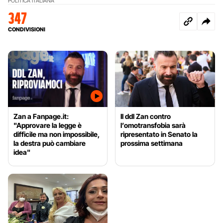
POLITICA ITALIANA
347
CONDIVISIONI
Zan a Fanpage.it:
Il ddl Zan contro
"Approvare la legge è
l’omotransfobia sarà
difficile ma non impossibile,
ripresentato in Senato la
la destra può cambiare
prossima settimana
idea"