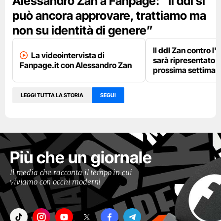
Alessandro Zan a Fanpage: “Il ddl si
può ancora approvare, trattiamo ma
non su identità di genere”
Il ddl Zan contro l
La videointervista di
sarà ripresentato i
Fanpage.it con Alessandro Zan
prossima settiman
LEGGI TUTTA LA STORIA
SEGUI
Più che un giornale
Il media che racconta il tempo in cui
viviamo con occhi moderni