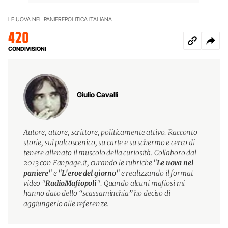
LE UOVA NEL PANIERE
POLITICA ITALIANA
420
CONDIVISIONI
Giulio Cavalli
Autore, attore, scrittore, politicamente attivo. Racconto
storie, sul palcoscenico, su carte e su schermo e cerco di
tenere allenato il muscolo della curiosità. Collaboro dal
2013 con Fanpage.it, curando le rubriche "
Le uova nel
paniere
" e "
L'eroe del giorno
" e realizzando il format
video "
RadioMafiopoli
". Quando alcuni mafiosi mi
hanno dato dello “scassaminchia” ho deciso di
aggiungerlo alle referenze.