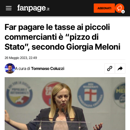
ABBONATI
2
Far pagare le tasse ai piccoli
commercianti è “pizzo di
Stato”, secondo Giorgia Meloni
26 Maggio 2023
22:49
,
A cura di
Tommaso Coluzzi