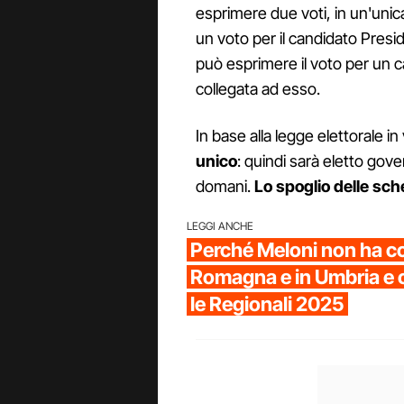
esprimere due voti, in un'unica
un voto per il candidato Presid
può esprimere il voto per un c
collegata ad esso.
In base alla legge elettorale i
unico
: quindi sarà eletto gov
domani.
Lo spoglio delle sche
LEGGI ANCHE
Perché Meloni non ha co
Romagna e in Umbria e 
le Regionali 2025