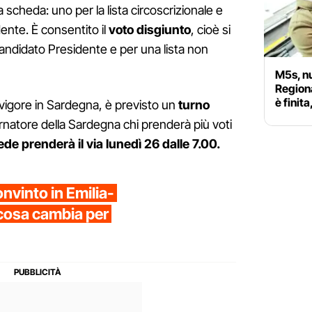
 scheda: uno per la lista circoscrizionale e
ente. È consentito il
voto disgiunto
, cioè si
andidato Presidente e per una lista non
M5s, nu
Region
è finit
n vigore in Sardegna, è previsto un
turno
ernatore della Sardegna chi prenderà più voti
de prenderà il via lunedì 26 dalle 7.00.
nvinto in Emilia-
cosa cambia per