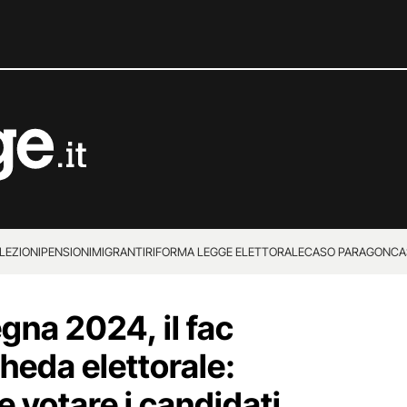
LEZIONI
PENSIONI
MIGRANTI
RIFORMA LEGGE ELETTORALE
CASO PARAGON
CA
gna 2024, il fac
cheda elettorale:
 votare i candidati