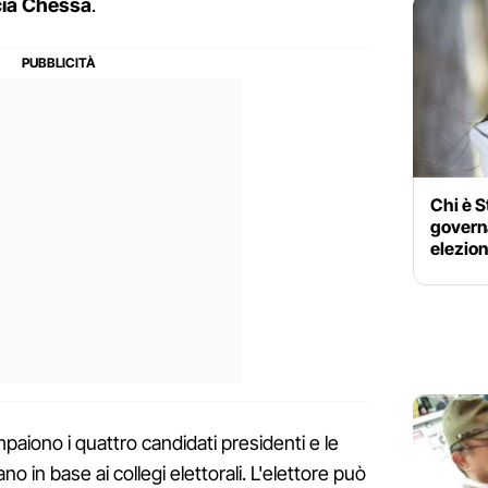
ia Chessa
.
Chi è S
governa
elezion
mpaiono i quattro candidati presidenti e le
o in base ai collegi elettorali. L'elettore può