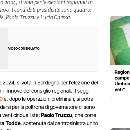
2024, si vota per le elezioni regionali in
2:00. I candidati presidente sono quattro:
e, Paolo Truzzu e Lucia Chessa.
VIDEO CONSIGLIATO
Regiona
campo 
2024, si vota in Sardegna per l'elezione del
Umbria:
veti”
il rinnovo del consiglio regionale. I seggi
30
e, dopo le operazioni preliminari, si potrà
fidarsi per la poltrona di governatore ci sono
a venticinque liste:
Paolo Truzzu
, che corre
ra Todde
, sostenuta dal centrosinistra unito