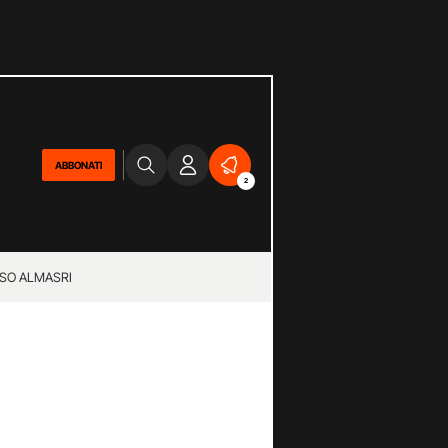
ABBONATI
2
SO ALMASRI