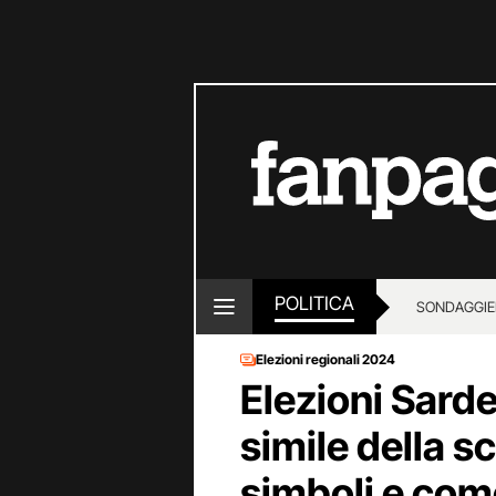
POLITICA
SONDAGGI
E
Elezioni regionali 2024
Elezioni Sarde
simile della s
simboli e come