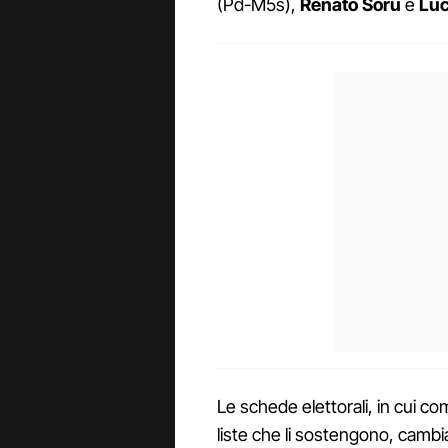
(Pd-M5s),
Renato Soru
e
Luc
Le schede elettorali, in cui co
liste che li sostengono, cambian