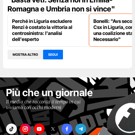
Romagna e Umbria non si vince"
Perché in Liguria escludere
Bonelli: "Avs secon
Renzi è costato la vittoria al
Csx in Liguria, con
centrosinistra: l'analisi
una coalizione sta
dell'esperto
Necessario"
MOSTRA ALTRO
SEGUI
Più che un giornale
Il media che racconta il tempo in cui
viviamo con occhi moderni