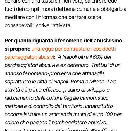
denaro con una tassa chi non vota, da chi si crede
fuori dei compiti morali del bene comune e obbligarlo a
meditare con l'informazione per fare scelte
consapevoli", scrive l'attivista.
Per quanto riguarda il fenomeno dell'abusivismo
si propone
una legge per contrastare i cosiddetti
parcheggiatori abusivi
:
"A Napoli oltre il 60% dei
parcheggiatori abusivi è ex detenuto. Trattasi di un
annoso fenomeno-problema che attanaglia
soprattutto le città di Napoli, Roma e Milano. Tale
attività è il primo efficace gradino di sviluppo e
radicamento della cultura illegale camorristico
mafiosa e di controllo del territorio. Innanzitutto
occorre istituire un'ammenda multa di euro 100 per
coloro che pagano il parcheggiatore abusivo.
Necessita legare tale attività non più all'inefficace