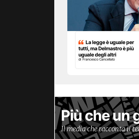
La legge è uguale per
tutti, ma Delmastro è più
uguale degli altri
Francesco Cancellato
Più che un 
Il media che racconta il 