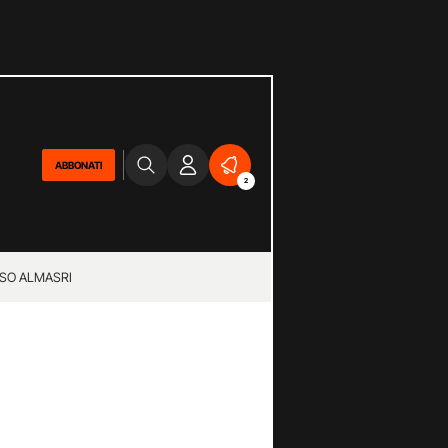
ABBONATI
2
SO ALMASRI