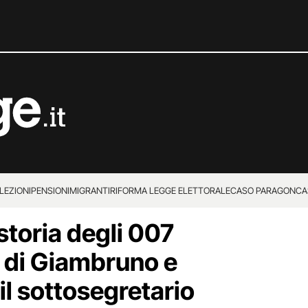
LEZIONI
PENSIONI
MIGRANTI
RIFORMA LEGGE ELETTORALE
CASO PARAGON
CA
storia degli 007
o di Giambruno e
il sottosegretario