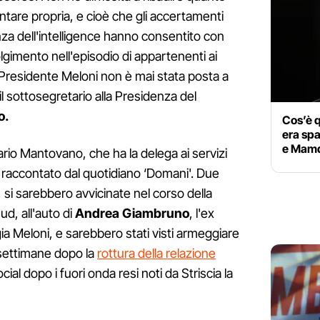
entare propria, e cioè che gli accertamenti
nza dell'intelligence hanno consentito con
lgimento nell'episodio di appartenenti ai
l Presidente Meloni non è mai stata posta a
 il sottosegretario alla Presidenza del
o.
Cos’è q
era spa
e Mamd
ario Mantovano, che ha la delega ai servizi
ta raccontato dal quotidiano ‘Domani'. Due
si sarebbero avvicinate nel corso della
d, all'auto di
Andrea Giambruno
, l'ex
a Meloni, e sarebbero stati visti armeggiare
 settimane dopo la
rottura della relazione
ial dopo i fuori onda resi noti da Striscia la