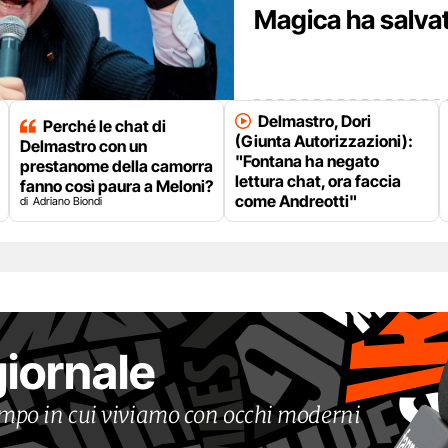
Magica ha salva
Delmastro, Dori
Perché le chat di
(Giunta Autorizzazioni):
Delmastro con un
"Fontana ha negato
prestanome della camorra
lettura chat, ora faccia
fanno così paura a Meloni?
come Andreotti"
Adriano Biondi
giornale
tempo in cui viviamo con occhi moderni