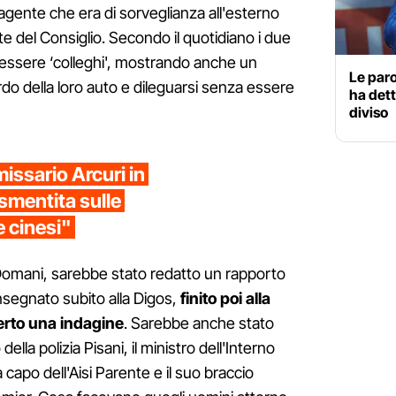
 agente che era di sorveglianza all'esterno
te del Consiglio. Secondo il quotidiano i due
di essere ‘colleghi', mostrando anche un
Le paro
ordo della loro auto e dileguarsi senza essere
ha dett
diviso
issario Arcuri in
smentita sulle
 cinesi"
omani, sarebbe stato redatto un rapporto
nsegnato subito alla Digos,
finito poi alla
erto una indagine
. Sarebbe anche stato
ella polizia Pisani, il ministro dell'Interno
 capo dell'Aisi Parente e il suo braccio