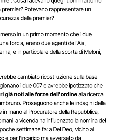
emier. Cosa facevano quegli uomini attorno
la premier? Potevano rappresentare un
sicurezza della premier?
 emerso in un primo momento che i due
na torcia, erano due agenti dell'Aisi,
terna, e in particolare della scorta di Meloni,
avrebbe cambiato ricostruzione sulla base
agionano i due 007 e avrebbe ipotizzato che
ri già noti alle forze dell'ordine
alla ricerca
 Giambruno. Proseguono anche le indagini della
 è in mano al Procuratore della Repubblica,
ani la vicenda ha influenzato la nomina del
poche settimane fa: a Del Deo, vicino al
pole per l'incarico ma avversato da