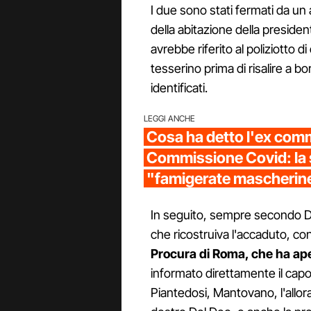
I due sono stati fermati da un
della abitazione della presiden
avrebbe riferito al poliziotto 
tesserino prima di risalire a b
identificati.
LEGGI ANCHE
Cosa ha detto l'ex comm
Commissione Covid: la 
"famigerate mascherine
In seguito, sempre secondo D
che ricostruiva l'accaduto, co
Procura di Roma, che ha ap
informato direttamente il capo d
Piantedosi, Mantovano, l'allora