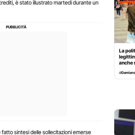
crediti, è stato illustrato martedì durante un
La poli
legitti
anche s
di
Damiano 
fatto sintesi delle sollecitazioni emerse