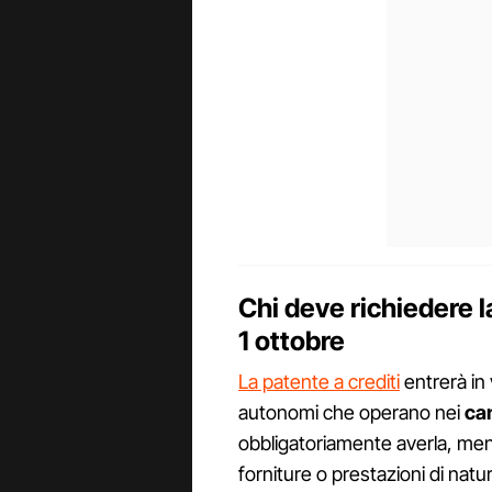
Chi deve richiedere la
1 ottobre
La patente a crediti
entrerà in 
autonomi che operano nei
can
obbligatoriamente averla, men
forniture o prestazioni di natur