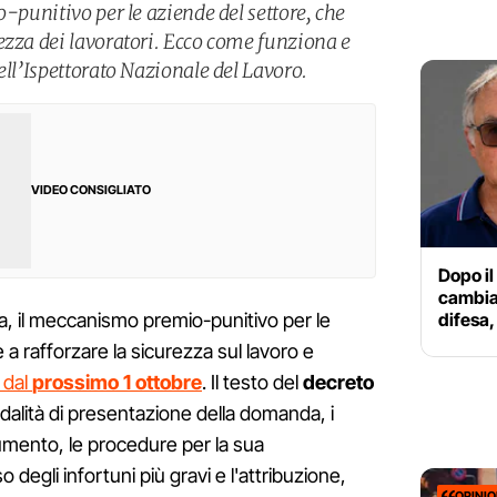
o-punitivo per le aziende del settore, che
ezza dei lavoratori. Ecco come funziona e
ell’Ispettorato Nazionale del Lavoro.
VIDEO CONSIGLIATO
Dopo il
cambiar
difesa,
izia, il meccanismo premio-punitivo per le
a rafforzare la sicurezza sul lavoro e
 dal
prossimo 1 ottobre
. Il testo del
decreto
odalità di presentazione della domanda, i
rumento, le procedure per la sua
degli infortuni più gravi e l'attribuzione,
OPINI