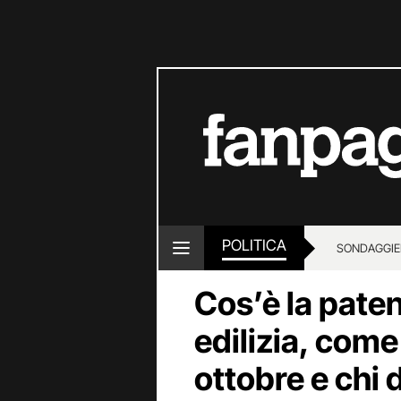
POLITICA
SONDAGGI
E
Cos’è la patent
edilizia, come
ottobre e chi 