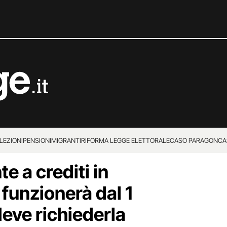
LEZIONI
PENSIONI
MIGRANTI
RIFORMA LEGGE ELETTORALE
CASO PARAGON
CA
e a crediti in
 funzionerà dal 1
deve richiederla