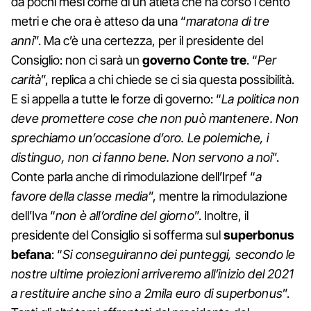
da pochi mesi come di un atleta che ha corso i cento
metri e che ora è atteso da una “
maratona di tre
anni
”. Ma c’è una certezza, per il presidente del
Consiglio: non ci sarà un
governo Conte tre
. “
Per
carità
”, replica a chi chiede se ci sia questa possibilità.
E si appella a tutte le forze di governo: “
La politica non
deve promettere cose che non può mantenere. Non
sprechiamo un’occasione d’oro. Le polemiche, i
distinguo, non ci fanno bene. Non servono a noi
”.
Conte parla anche di rimodulazione dell’Irpef “
a
favore della classe media
”, mentre la rimodulazione
dell’Iva “
non è all’ordine del giorno
”. Inoltre, il
presidente del Consiglio si sofferma sul
superbonus
befana
: “
Si conseguiranno dei punteggi, secondo le
nostre ultime proiezioni arriveremo all’inizio del 2021
a restituire anche sino a 2mila euro di superbonus
”.