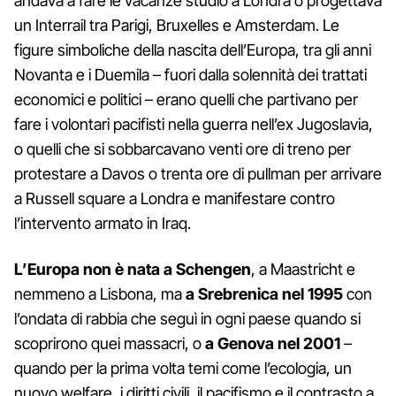
andava a fare le vacanze studio a Londra o progettava
un Interrail tra Parigi, Bruxelles e Amsterdam. Le
figure simboliche della nascita dell’Europa, tra gli anni
Novanta e i Duemila – fuori dalla solennità dei trattati
economici e politici – erano quelli che partivano per
fare i volontari pacifisti nella guerra nell’ex Jugoslavia,
o quelli che si sobbarcavano venti ore di treno per
protestare a Davos o trenta ore di pullman per arrivare
a Russell square a Londra e manifestare contro
l’intervento armato in Iraq.
L’Europa non è nata a Schengen
, a Maastricht e
nemmeno a Lisbona, ma
a Srebrenica nel 1995
con
l’ondata di rabbia che seguì in ogni paese quando si
scoprirono quei massacri, o
a Genova nel 2001
–
quando per la prima volta temi come l’ecologia, un
nuovo welfare, i diritti civili, il pacifismo e il contrasto a