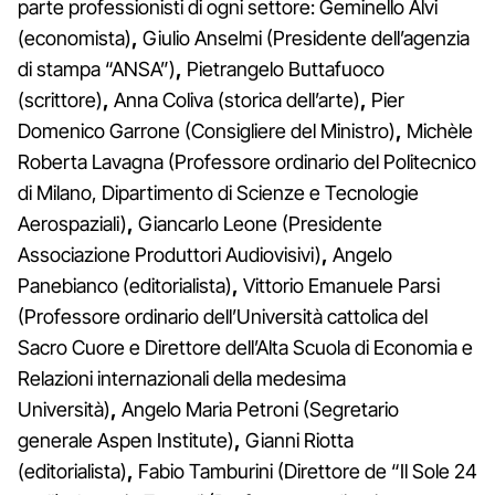
parte professionisti di ogni settore: Geminello Alvi
(economista)
,
Giulio Anselmi (Presidente dell’agenzia
di stampa “ANSA”)
,
Pietrangelo Buttafuoco
(scrittore)
,
Anna Coliva (storica dell’arte)
,
Pier
Domenico Garrone (Consigliere del Ministro)
,
Michèle
Roberta Lavagna (Professore ordinario del Politecnico
di Milano, Dipartimento di Scienze e Tecnologie
Aerospaziali)
,
Giancarlo Leone (Presidente
Associazione Produttori Audiovisivi)
,
Angelo
Panebianco (editorialista)
,
Vittorio Emanuele Parsi
(Professore ordinario dell’Università cattolica del
Sacro Cuore e Direttore dell’Alta Scuola di Economia e
Relazioni internazionali della medesima
Università)
,
Angelo Maria Petroni (Segretario
generale Aspen Institute)
,
Gianni Riotta
(editorialista)
,
Fabio Tamburini (Direttore de “Il Sole 24