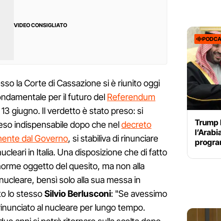
VIDEO CONSIGLIATO
PODCA
esso la Corte di Cassazione si è riunito oggi
ndamentale per il futuro del
Referendum
13 giugno. Il verdetto è stato preso: si
Trump 
a reso indispensabile dopo che nel
decreto
l’Arabi
mente dal Governo
, si stabiliva di rinunciare
program
nucleari in Italia. Una disposizione che di fatto
 norme oggetto del quesito, ma non alla
ucleare, bensì solo alla sua messa in
to lo stesso
Silvio Berlusconi
: "Se avessimo
inunciato al nucleare per lungo tempo.