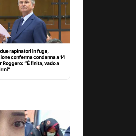
due rapinatori in fuga,
ione conferma condanna a 14
r Roggero: “È finita, vado a
irmi”