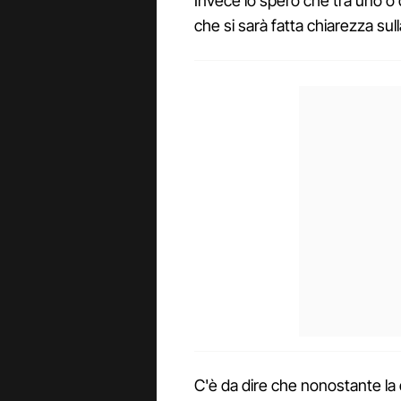
Invece io spero che tra uno o d
che si sarà fatta chiarezza sull
C'è da dire che nonostante la