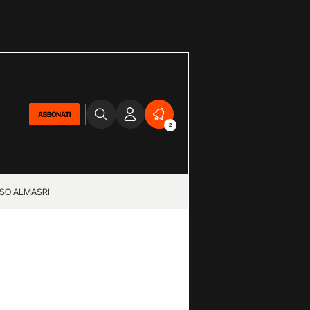
ABBONATI
2
SO ALMASRI