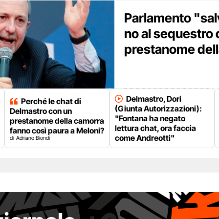
Parlamento "sal
no al sequestro d
prestanome del
Delmastro, Dori
Perché le chat di
(Giunta Autorizzazioni):
Delmastro con un
"Fontana ha negato
prestanome della camorra
lettura chat, ora faccia
fanno così paura a Meloni?
come Andreotti"
Adriano Biondi