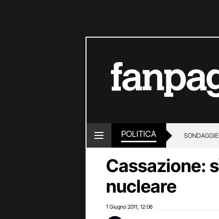
POLITICA
SONDAGGI
E
Cassazione: s
nucleare
1 Giugno 2011
12:06
,