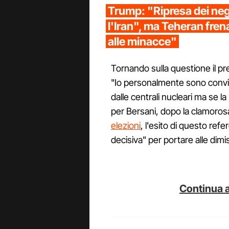
Trump: "Ripresa dei neg
l'Iran", ma Teheran fre
alle minacce"
Tornando sulla questione il pre
"Io personalmente sono convint
dalle centrali nucleari ma se l
per Bersani, dopo la clamorosa
elezioni
, l'esito di questo re
decisiva" per portare alle dimi
Continua a