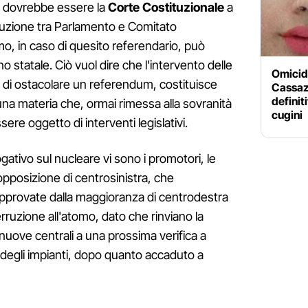
za dovrebbe essere la
Corte Costituzionale
a
ribuzione tra Parlamento e Comitato
imo, in caso di quesito referendario, può
 statale. Ciò vuol dire che l'intervento delle
Omicid
 di ostacolare un referendum, costituisce
Cassaz
definiti
una materia che, ormai rimessa alla sovranità
cugini
re oggetto di interventi legislativi.
tivo sul nucleare vi sono i promotori, le
opposizione di centrosinistra, che
pprovate dalla maggioranza di centrodestra
rruzione all'atomo, dato che rinviano la
 nuove centrali a una prossima verifica a
a degli impianti, dopo quanto accaduto a