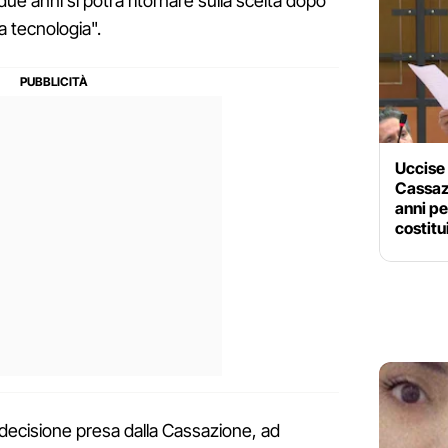
ue anni si potrà ritornare sulla scelta dopo
a tecnologia".
Uccise 
Cassaz
anni pe
costitu
 decisione presa dalla Cassazione, ad