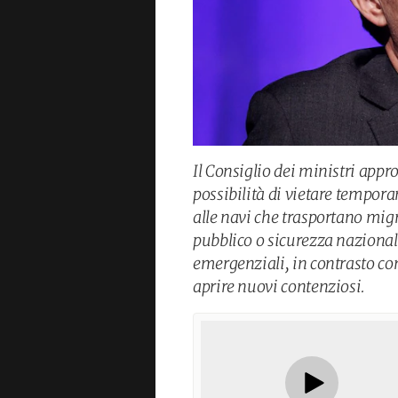
Il Consiglio dei ministri appr
possibilità di vietare tempora
alle navi che trasportano mig
pubblico o sicurezza nazionale
emergenziali, in contrasto con
aprire nuovi contenziosi.