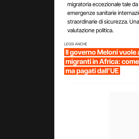
migratoria eccezionale tale da
emergenze sanitarie internazi
straordinarie di sicurezza. Una 
valutazione politica.
LEGGI ANCHE
Il governo Meloni vuole a
migranti in Africa: come 
ma pagati dall'UE