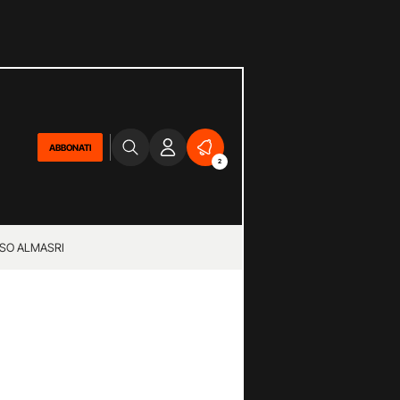
ABBONATI
2
SO ALMASRI