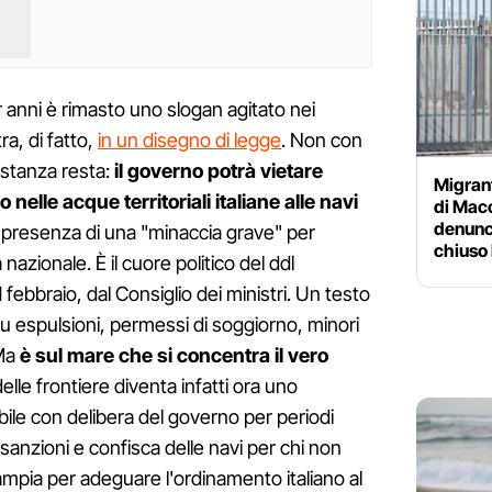
r anni è rimasto uno slogan agitato nei
ra, di fatto,
in un disegno di legge
. Non con
ostanza resta:
il governo potrà vietare
Migrant
lle acque territoriali italiane alle navi
di Maco
denunc
n presenza di una "minaccia grave" per
chiuso 
 nazionale. È il cuore politico del ddl
 febbraio, dal Consiglio dei ministri. Un testo
u espulsioni, permessi di soggiorno, minori
 Ma
è sul mare che si concentra il vero
 delle frontiere diventa infatti ora uno
bile con delibera del governo per periodi
n sanzioni e confisca delle navi per chi non
 ampia per adeguare l'ordinamento italiano al