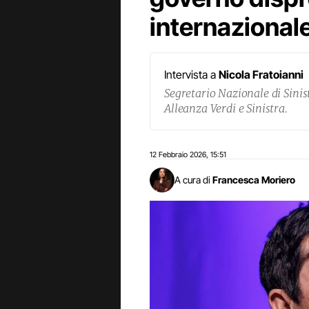
internazional
Intervista a
Nicola Fratoianni
Segretario Nazionale di Sinist
Alleanza Verdi e Sinistra.
12 Febbraio 2026
15:51
,
A cura di
Francesca Moriero