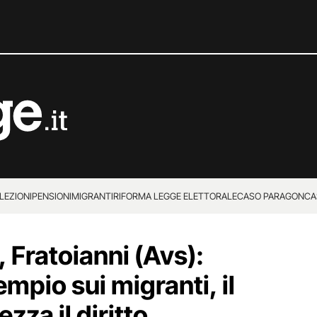
LEZIONI
PENSIONI
MIGRANTI
RIFORMA LEGGE ELETTORALE
CASO PARAGON
CA
 Fratoianni (Avs):
mpio sui migranti, il
zza il diritto