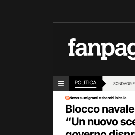
POLITICA
SONDAGGI
E
News su migranti e sbarchi in Italia
Blocco navale,
“Un nuovo sce
governo dispre