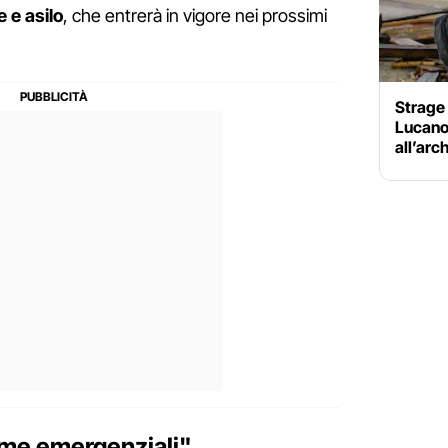
 e asilo
, che entrerà in vigore nei prossimi
Strage 
Lucano
all’arc
rme emergenziali"