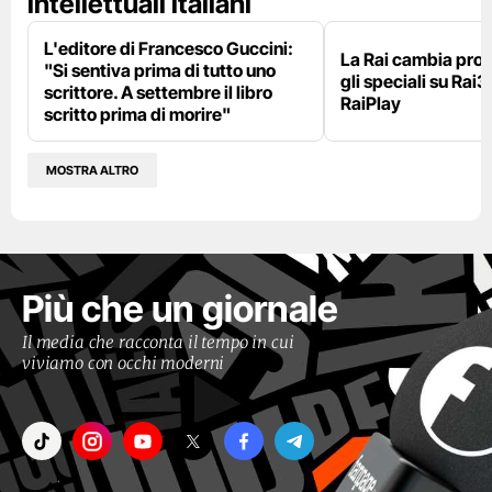
intellettuali italiani
L'editore di Francesco Guccini:
La Rai cambia pr
"Si sentiva prima di tutto uno
gli speciali su Rai3
scrittore. A settembre il libro
RaiPlay
scritto prima di morire"
MOSTRA ALTRO
Più che un giornale
Il media che racconta il tempo in cui
viviamo con occhi moderni