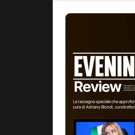
addestramen
chi ha sbagl
per la colle
preoccupant
grave e orm
interventi d
strutturali 
spazi di soc
passaggio 
carceri che 
emergenza so
immediatame
La rassegna speciale che approfond
cura di Adriano Biondi, condirettor
Parole che s
al ministro 