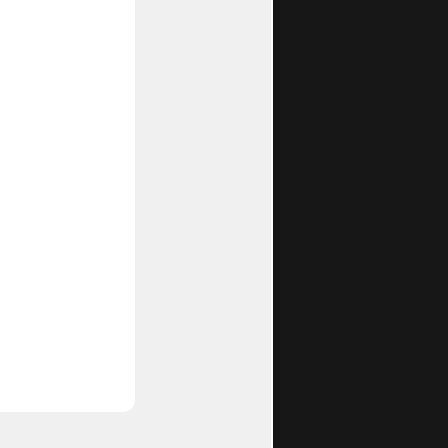
ONDIVIDI
 “grido di
l Ventaglio
 che il
ni concrete.
, che
elle carceri
 trattamenti
e luogo di
 di