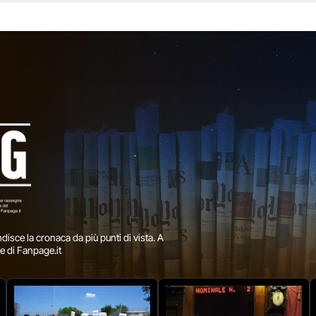
to al crimine ma devono essere effettivamente rivolti al
iato. Ogni detenuto recuperato equivale a un vantaggio d
ttività oltre ad essere un obiettivo costituzionale […] Vanno
i condizioni del sistema carcerario che è contrassegnato
ai insostenibile condizione di sovraffollamento […] Servo
i manutenzione e ristrutturazione per porre rimedio alle c
inadeguate di molti istituti […] Mancano operatori ed educ
ialità e servono nuove e più adeguate professionalità”.
Inf
forse più doloroso:
“È drammatico il problema dei suicidi
da troppo tempo non dà segni di arresto: si tratta di una 
ciale sulla quale occorre interrogarsi per porre fine
nte a tutto questo”.
isce la cronaca da più punti di vista. A
e di Fanpage.it
ono sembrate rivolte prima di tutto al governo in carica e in
Nordio. Nota Guerzoni: