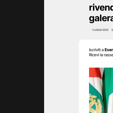
riven
galer
1 LUGLIO 2025
2
Iscriviti a
Eve
Ricevi la rass