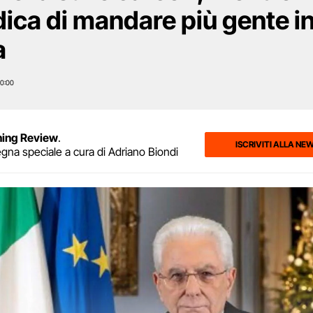
dica di mandare più gente i
a
0:00
ning Review
.
ISCRIVITI ALLA NE
egna speciale a cura di Adriano Biondi