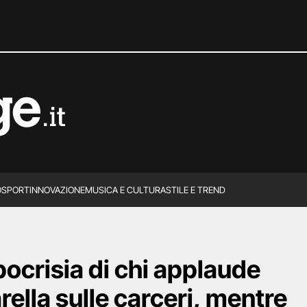
O
SPORT
INNOVAZIONE
MUSICA E CULTURA
STILE E TREND
ipocrisia di chi applaude
rella sulle carceri, mentre