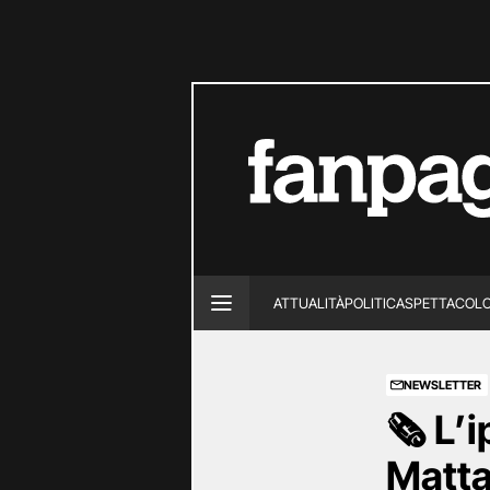
ATTUALITÀ
POLITICA
SPETTACOL
NEWSLETTER
🗞️ L’
Matta