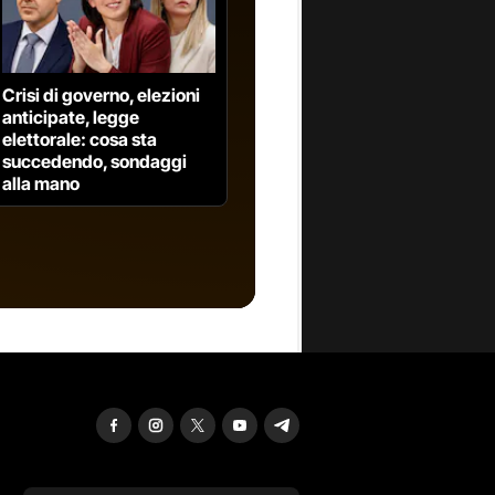
are,
ministero
nzione per le
Crisi di governo, elezioni
ega ritardi e
anticipate, legge
 prevenzione
elettorale: cosa sta
vverte la
succedendo, sondaggi
alla mano
nte della
e legate al
ole24Ore:
tant'è che il
rdinario
 è
dei
o”. Una