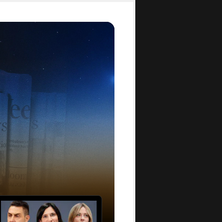
 recupero di
i sicurezza
 rilevate le
 da una
no urgenti
ondizioni
atori, nonché
ine, il
 nelle
vera
 particolare