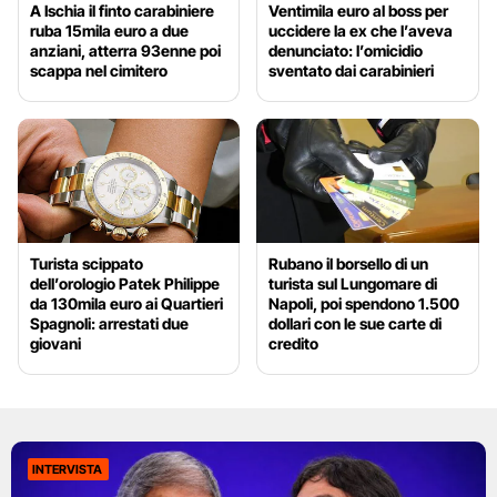
A Ischia il finto carabiniere
Ventimila euro al boss per
ruba 15mila euro a due
uccidere la ex che l’aveva
anziani, atterra 93enne poi
denunciato: l’omicidio
scappa nel cimitero
sventato dai carabinieri
Turista scippato
Rubano il borsello di un
dell’orologio Patek Philippe
turista sul Lungomare di
da 130mila euro ai Quartieri
Napoli, poi spendono 1.500
Spagnoli: arrestati due
dollari con le sue carte di
giovani
credito
INTERVISTA