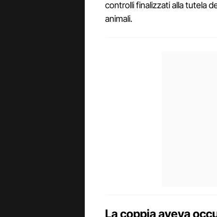
controlli finalizzati alla tutel
animali.
La coppia aveva occ