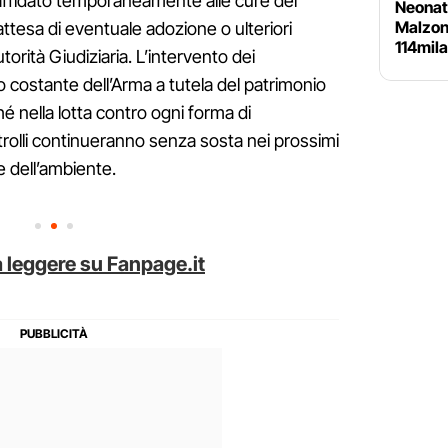
 affidato temporaneamente alle cure del
Neonate
Malzoni
 attesa di eventuale adozione o ulteriori
114mil
torità Giudiziaria. L’intervento dei
o costante dell’Arma a tutela del patrimonio
é nella lotta contro ogni forma di
trolli continueranno senza sosta nei prossimi
à e dell’ambiente.
 leggere su Fanpage.it