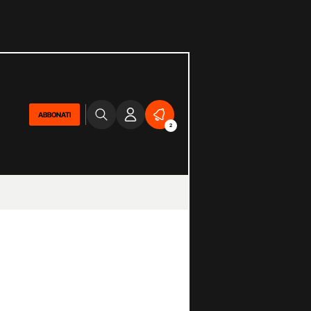
ABBONATI
2