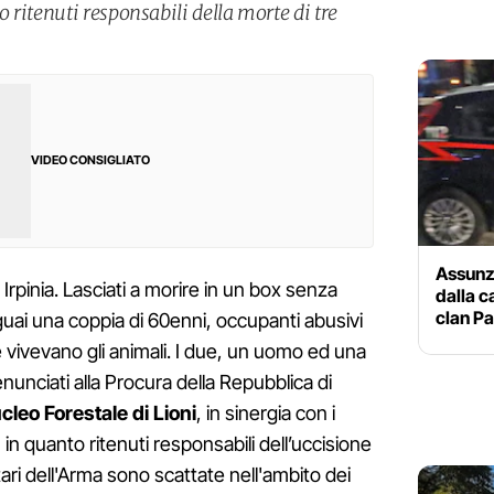
ritenuti responsabili della morte di tre
VIDEO CONSIGLIATO
Assunz
n Irpinia. Lasciati a morire in un box senza
dalla c
clan Pa
 guai una coppia di 60enni, occupanti abusivi
 vivevano gli animali. I due, un uomo ed una
nunciati alla Procura della Repubblica di
cleo Forestale di Lioni
, in sinergia con i
, in quanto ritenuti responsabili dell’uccisione
litari dell'Arma sono scattate nell'ambito dei