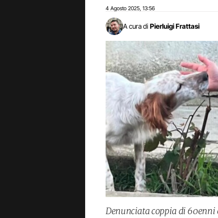
4 Agosto 2025
13:56
,
A cura di
Pierluigi Frattasi
Denunciata coppia di 60enni