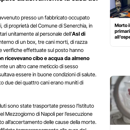
è avvenuto presso un fabbricato occupato
Morto i
 di proprietà del Comune di Senerchia, in
primar
litari unitamente al personale dell’
Asl di
all’osp
nterno di un box, tre cani morti, di razza
e verifiche effettuate sul posto hanno
non ricevevano cibo e acqua da almeno
sente un altro cane meticcio di sesso
sultava essere in buone condizioni di salute.
to due dei quattro cani erano muniti di
uti sono state trasportate presso l’Istituto
del Mezzogiorno di Napoli per l’esecuzione
ato all’accertamento delle cause della morte.