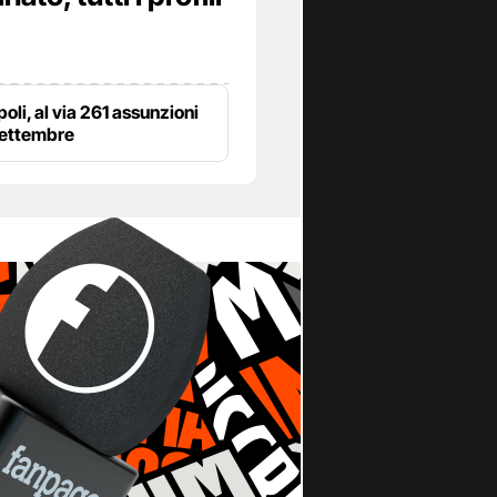
poli, al via 261 assunzioni
settembre