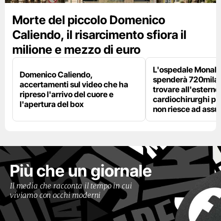
Morte del piccolo Domenico
Caliendo, il risarcimento sfiora il
milione e mezzo di euro
L'ospedale Monaldi
Domenico Caliendo,
spenderà 720mila 
accertamenti sul video che ha
trovare all'esterno 
ripreso l'arrivo del cuore e
cardiochirurghi pe
l'apertura del box
non riesce ad ass
Più che un giornale
Il media che racconta il tempo in cui
viviamo con occhi moderni