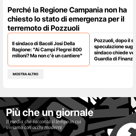
Perché la Regione Campania non ha
chiesto lo stato di emergenza per il
terremoto di Pozzuoli
Pozzuoli, dopo il s
Il sindaco di Bacoli Josi Della
speculazione sugli af
Ragione: "Ai Campi Flegrei 800
sindaco chiede ver
milioni? Ma non c'è un cantiere"
Guardia di Finanza
MOSTRA ALTRO
Più che un giornale
Il media che racconta il tempo in cui
viviamo con occhi moderni