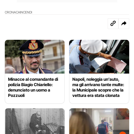
CRONACA
INCENDI
Minacce al comandante di
Napoli, noleggia un’auto,
polizia Biagio Chiariello:
ma gli arrivano tante multe:
denunciato un uomo a
la Municipale scopre che la
Pozzuoli
vettura era stata clonata