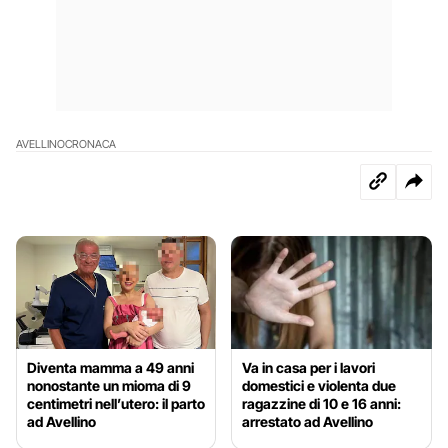
AVELLINO
CRONACA
Diventa mamma a 49 anni
Va in casa per i lavori
nonostante un mioma di 9
domestici e violenta due
centimetri nell’utero: il parto
ragazzine di 10 e 16 anni:
ad Avellino
arrestato ad Avellino