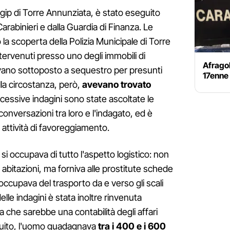
gip di Torre Annunziata, è stato eseguito
Carabinieri e dalla Guardia di Finanza. Le
la scoperta della Polizia Municipale di Torre
tervenuti presso uno degli immobili di
Afragol
vano sottoposto a sequestro per presunti
17enne 
ella circostanza, però,
avevano trovato
ccessive indagini sono state ascoltate le
onversazioni tra loro e l'indagato, ed è
attività di favoreggiamento.
si occupava di tutto l'aspetto logistico: non
 abitazioni, ma forniva alle prostitute schede
occupava del trasporto da e verso gli scali
elle indagini è stata inoltre rinvenuta
che sarebbe una contabilità degli affari
truito, l'uomo guadagnava
tra i 400 e i 600