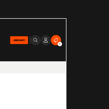
ABBONATI
2