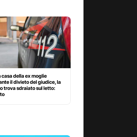
n casa della ex moglie
nte il divieto del giudice, la
o trova sdraiato sul letto:
to