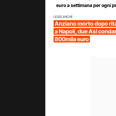
euro a settimana per ogni pr
LEGGI ANCHE
Anziano morto dopo rita
a Napoli, due Asl condan
800mila euro