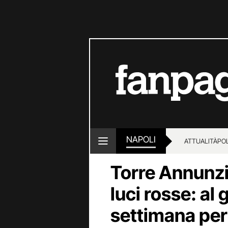
NAPOLI
ATTUALITÀ
POL
Torre Annunzia
luci rosse: al
settimana per