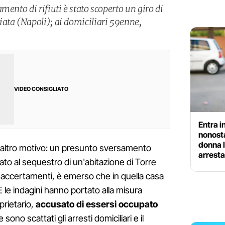
mento di rifiuti è stato scoperto un giro di
ata (Napoli); ai domiciliari 59enne,
VIDEO CONSIGLIATO
Entra i
nonosta
donna l
utt'altro motivo: un presunto sversamento
arresta
ortato al sequestro di un'abitazione di Torre
i accertamenti, è emerso che in quella casa
 E le indagini hanno portato alla misura
prietario,
accusato di essersi occupato
 sono scattati gli arresti domiciliari e il