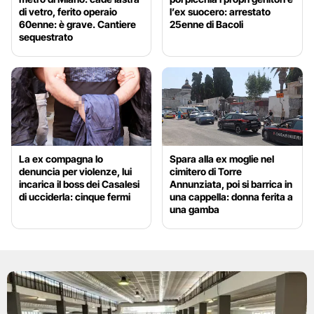
di vetro, ferito operaio
l’ex suocero: arrestato
60enne: è grave. Cantiere
25enne di Bacoli
sequestrato
La ex compagna lo
Spara alla ex moglie nel
denuncia per violenze, lui
cimitero di Torre
incarica il boss dei Casalesi
Annunziata, poi si barrica in
di ucciderla: cinque fermi
una cappella: donna ferita a
una gamba