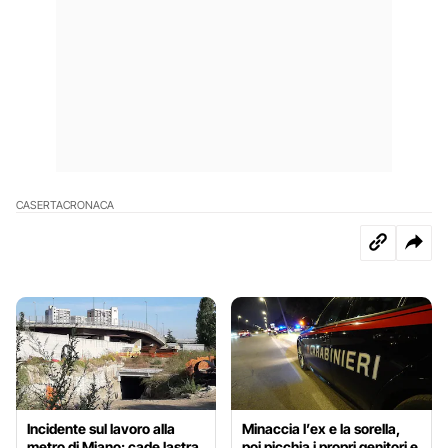
CASERTA
CRONACA
Incidente sul lavoro alla
Minaccia l’ex e la sorella,
metro di Miano: cade lastra
poi picchia i propri genitori e