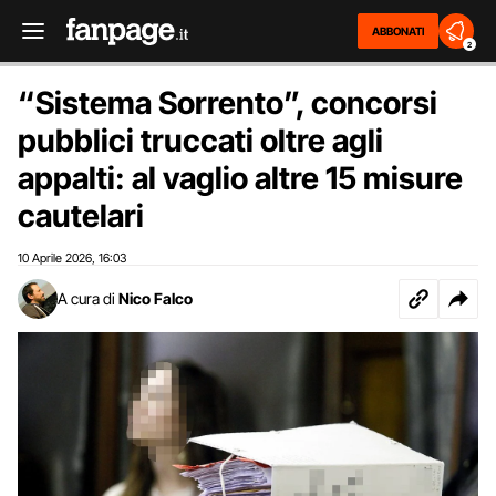
ABBONATI
2
“Sistema Sorrento”, concorsi
pubblici truccati oltre agli
appalti: al vaglio altre 15 misure
cautelari
10 Aprile 2026
16:03
,
A cura di
Nico Falco