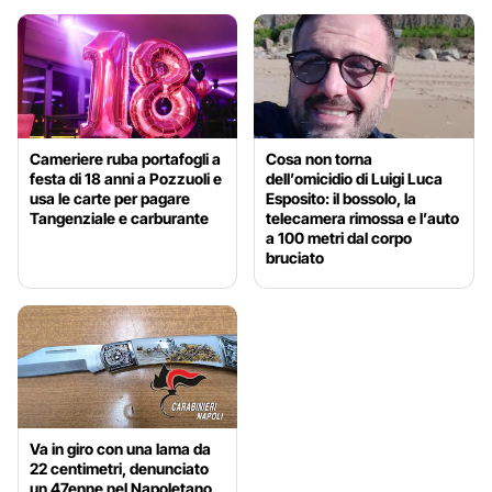
Cameriere ruba portafogli a
Cosa non torna
festa di 18 anni a Pozzuoli e
dell’omicidio di Luigi Luca
usa le carte per pagare
Esposito: il bossolo, la
Tangenziale e carburante
telecamera rimossa e l’auto
a 100 metri dal corpo
bruciato
Va in giro con una lama da
22 centimetri, denunciato
un 47enne nel Napoletano