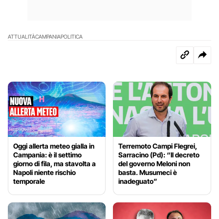
ATTUALITÀ
CAMPANIA
POLITICA
Oggi allerta meteo gialla in
Terremoto Campi Flegrei,
Campania: è il settimo
Sarracino (Pd): “Il decreto
giorno di fila, ma stavolta a
del governo Meloni non
Napoli niente rischio
basta. Musumeci è
temporale
inadeguato”