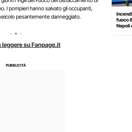
iunti i Vigili del Fuoco del distaccamento di
rno. I pompieri hanno salvato gli occupanti,
Incendi
il veicolo pesantemente danneggiato.
fuoco 8
Napoli 
 leggere su Fanpage.it