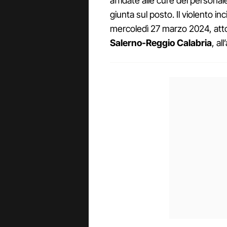
affidate alle cure del persona
giunta sul posto. Il violento in
mercoledì 27 marzo 2024, attor
Salerno-Reggio Calabria
, al