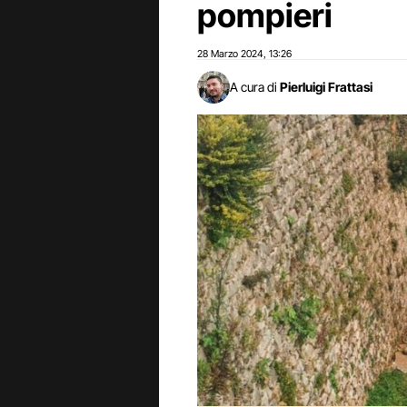
pompieri
28 Marzo 2024
13:26
,
A cura di
Pierluigi Frattasi