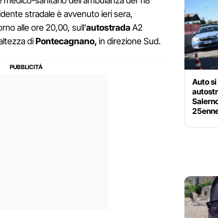
le medico-sanitario dell'ambulanza del 118
cidente stradale è avvenuto ieri sera,
no alle ore 20,00, sull’
autostrada
A2
l’altezza di
Pontecagnano,
in direzione Sud.
Auto si
autost
Salerno
25enne