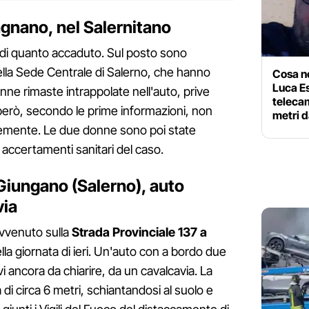
gnano, nel Salernitano
a di quanto accaduto. Sul posto sono
lla Sede Centrale di Salerno, che hanno
Cosa no
Luca Es
onne rimaste intrappolate nell'auto, prive
telecam
però, secondo le prime informazioni, non
metri d
vemente. Le due donne sono poi state
 accertamenti sanitari del caso.
 Giungano (Salerno), auto
via
avvenuto sulla
Strada Provinciale 137 a
ella giornata di ieri. Un'auto con a bordo due
vi ancora da chiarire, da un cavalcavia. La
di circa 6 metri, schiantandosi al suolo e