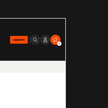
ABBONATI
2