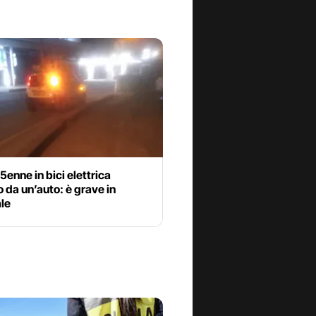
25enne in bici elettrica
o da un’auto: è grave in
le