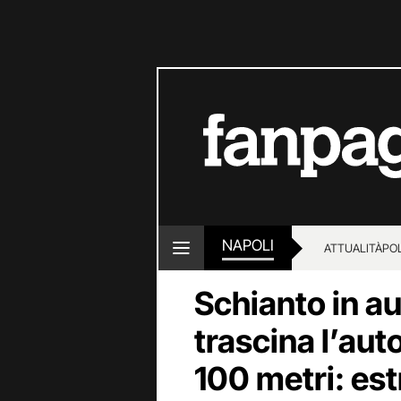
NAPOLI
ATTUALITÀ
POL
Schianto in aut
trascina l’aut
100 metri: est