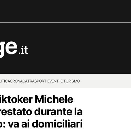
ITICA
CRONACA
TRASPORTI
EVENTI E TURISMO
tiktoker Michele
restato durante la
: va ai domiciliari