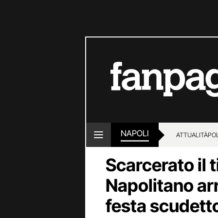
NAPOLI
ATTUALITÀ
POL
Scarcerato il 
Napolitano ar
festa scudetto