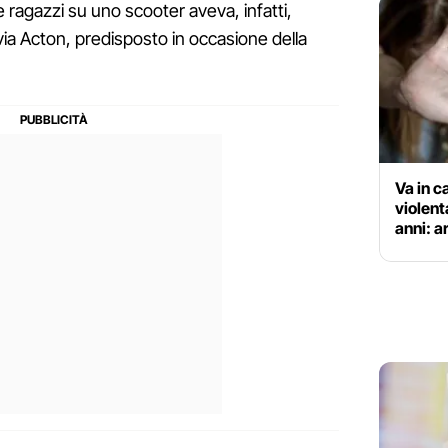
e ragazzi su uno scooter aveva, infatti,
 via Acton, predisposto in occasione della
Va in c
violent
anni: a