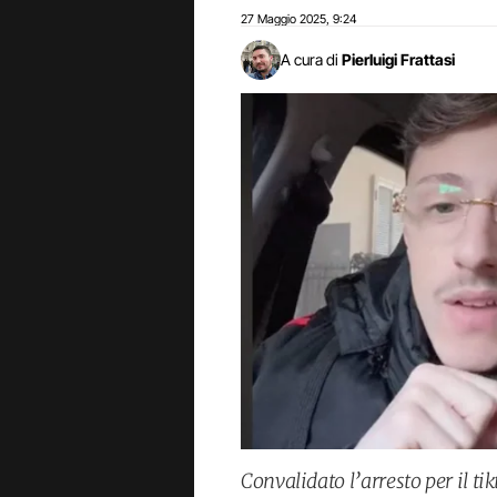
27 Maggio 2025
9:24
,
A cura di
Pierluigi Frattasi
Convalidato l’arresto per il t