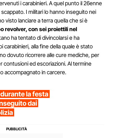
rvenuti i carabinieri. A quel punto il 26enne
cappato. I militari lo hanno inseguito nei
no visto lanciare a terra quella che si è
o revolver, con sei proiettili nel
tano ha tentato di divincolarsi e ha
 carabinieri, alla fine della quale è stato
hanno dovuto ricorrere alle cure mediche, per
er contusioni ed escoriazioni. Al termine
ato accompagnato in carcere.
durante la festa
inseguito dai
lizia