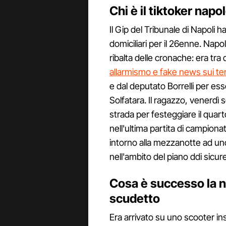
Chi è il tiktoker nap
Il Gip del Tribunale di Napoli h
domiciliari per il 26enne. Napol
ribalta delle cronache: era tra 
allarmismo e fake news sui ter
e dal deputato Borrelli per ess
Solfatara. Il ragazzo, venerdì s
strada per festeggiare il quar
nell'ultima partita di campiona
intorno alla mezzanotte ad uno
nell'ambito del piano ddi sicur
Cosa è successo la n
scudetto
Era arrivato su uno scooter in