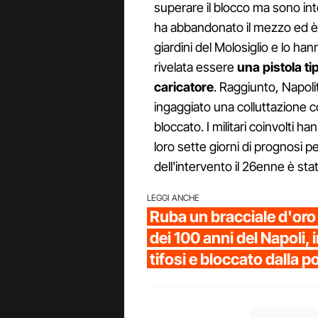
superare il blocco ma sono inte
ha abbandonato il mezzo ed è s
giardini del Molosiglio e lo han
rivelata essere
una pistola tip
caricatore
. Raggiunto, Napoli
ingaggiato una colluttazione coi
bloccato. I militari coinvolti 
loro sette giorni di prognosi p
dell'intervento il 26enne è st
LEGGI ANCHE
Ruba un bracciale d'oro 
dei 100 anni del Napoli, 
tifosi e bloccato dalla po