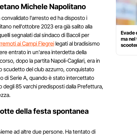
oletano Michele Napolitano
a convalidato l'arresto ed ha disposto i
itano nell'ottobre 2023 era già salito alla
Evade d
quelli segnalati dal sindaco di Bacoli per
ma nel 
remoti ai Campi Flegrei
legati al bradisismo
scooter
ere entrato in un'area interdetta della
corso, dopo la partita Napoli-Cagliari, era in
to scudetto del club azzurro, conquistato
to di Serie A, quando è stato intercettato
 degli 85 varchi predisposti dalla Prefettura,
ezza.
otte della festa spontanea
sieme ad altre due persone. Ha tentato di