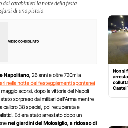
o dai carabinieri la notte della festa
farsi di una pistola.
VIDEO CONSIGLIATO
Non si 
e Napolitano
, 26 anni e oltre 720mila
arrest
collutt
ieri nella notte dei festeggiamenti spontanei
Castel 
 24 maggio scorsi, dopo la vittoria del Napoli
ra stato sorpreso dai militari dell'Arma mentre
la calibro 38 special, poi recuperata e
istici. Ed era stato arrestato dopo un
ione
nei giardini del Molosiglio, a ridosso di