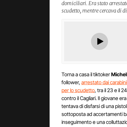
domiciliari. Era stato arrestat
scudetto, mentre cercava di dis
Torna a casa il tiktoker
Michel
follower,
arrestato dai carabin
per lo scudetto
, tra il 23 e il
contro il Cagliari. Il giovane e
tentava di disfarsi di una pisto
sottoposta ad accertamenti bal
inseguimento e una colluttaz