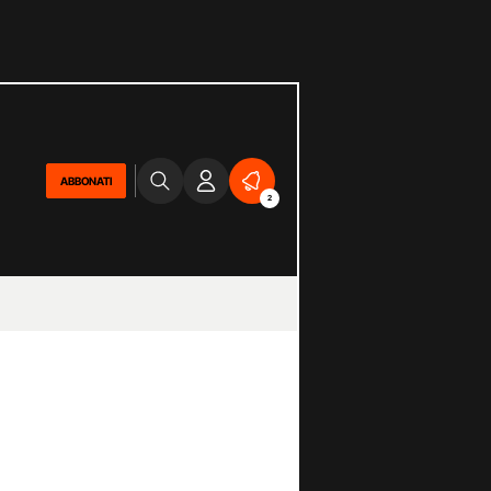
ABBONATI
2