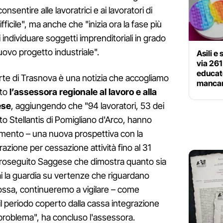
sentire alle lavoratrici e ai lavoratori di
icile", ma anche che "inizia ora la fase più
 individuare soggetti imprenditoriali in grado
nuovo progetto industriale".
Asili e
via 261
educat
 parte di Trasnova è una notizia che accogliamo
mancan
ato
l’assessora regionale al lavoro e alla
ese
, aggiungendo che "94 lavoratori, 53 dei
nto Stellantis di Pomigliano d'Arco, hanno
iamento – una nuova prospettiva con la
azione per cessazione attività fino al 31
 proseguito Saggese che dimostra quanto sia
 la guardia su vertenze che riguardano
 ossa, continueremo a vigilare – come
l periodo coperto dalla cassa integrazione
l problema", ha concluso l'assessora.