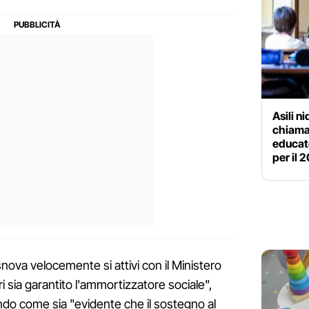
Asili ni
chiamat
educat
per il 
nova velocemente si attivi con il Ministero
ri sia garantito l'ammortizzatore sociale",
ando come sia "evidente che il sostegno al