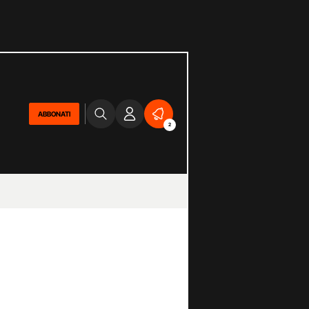
ABBONATI
2