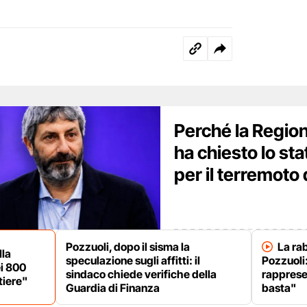
Perché la Regio
ha chiesto lo st
per il terremoto 
Pozzuoli, dopo il sisma la
La rab
lla
speculazione sugli affitti: il
Pozzuoli:
i 800
sindaco chiede verifiche della
rapprese
tiere"
Guardia di Finanza
basta"