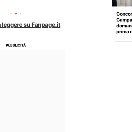
Concor
Campani
 leggere su Fanpage.it
domand
prima d