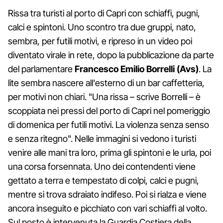
Rissa tra turisti al porto di Capri con schiaffi, pugni,
calci e spintoni. Uno scontro tra due gruppi, nato,
sembra, per futili motivi, e ripreso in un video poi
diventato virale in rete, dopo la pubblicazione da parte
del parlamentare
Francesco Emilio Borrelli (Avs)
. La
lite sembra nascere all'esterno di un bar caffetteria,
per motivi non chiari. "Una rissa – scrive Borrelli – è
scoppiata nei pressi del porto di Capri nel pomeriggio
di domenica per futili motivi. La violenza senza senso
e senza ritegno". Nelle immagini si vedono i turisti
venire alle mani tra loro, prima gli spintoni e le urla, poi
una corsa forsennata. Uno dei contendenti viene
gettato a terra e tempestato di colpi, calci e pugni,
mentre si trova sdraiato indifeso. Poi si rialza e viene
ancora inseguito e picchiato con vari schiaffi al volto.
Sul posto è intervenuta la Guardia Costiera della