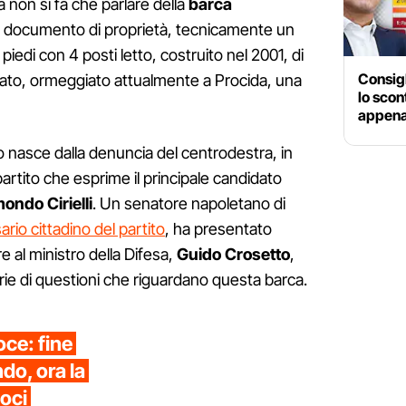
ra non si fa che parlare della
barca
al documento di proprietà, tecnicamente un
piedi con 4 posti letto, costruito nel 2001, di
Consigl
sato, ormeggiato attualmente a Procida, una
lo scon
appena 
mo nasce dalla denuncia del centrodestra, in
il partito che esprime il principale candidato
ondo Cirielli
. Un senatore napoletano di
io cittadino del partito
, ha presentato
 al ministro della Difesa,
Guido Crosetto
,
rie di questioni che riguardano questa barca.
oce: fine
do, ora la
oci