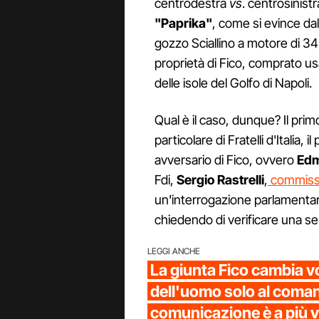
centrodestra
vs
. centrosinist
"Paprika"
, come si evince d
gozzo Sciallino a motore di 34 
proprietà di Fico, comprato u
delle isole del Golfo di Napoli.
Qual è il caso, dunque? Il pri
particolare di Fratelli d'Italia, 
avversario di Fico, ovvero
Edm
Fdi,
Sergio Rastrelli
,
commissar
un'interrogazione parlamentare
chiedendo di verificare una se
LEGGI ANCHE
La giunta Fico cambia v
dell'uomo solo al coman
comunicazione è a più v