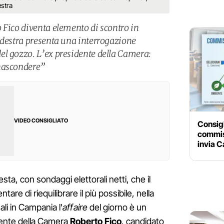
estra
 Fico diventa elemento di scontro in
odestra presenta una interrogazione
l gozzo. L’ex presidente della Camera:
nascondere”
VIDEO CONSIGLIATO
Consigl
commis
invia Ca
ta, con sondaggi elettorali netti, che il
re di riequilibrare il più possibile, nella
ali in Campania l'
affaire
del giorno è un
idente della Camera
Roberto Fico
, candidato