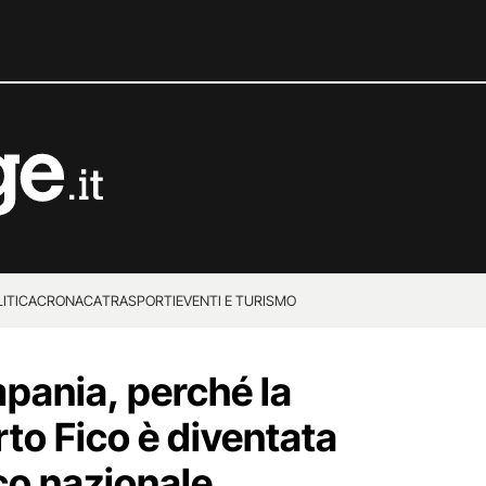
ITICA
CRONACA
TRASPORTI
EVENTI E TURISMO
pania, perché la
to Fico è diventata
co nazionale