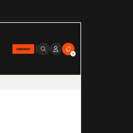
ABBONATI
2