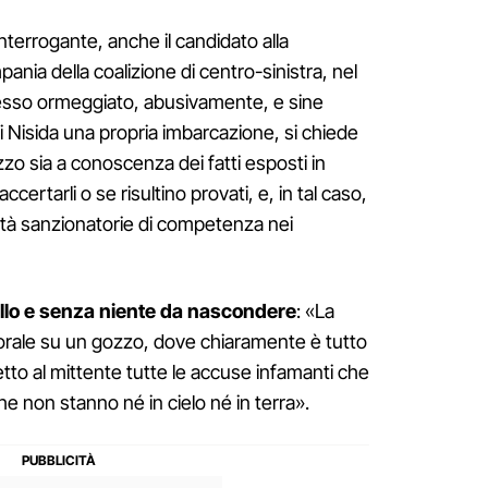
’interrogante, anche il candidato alla
nia della coalizione di centro-sinistra, nel
sso ormeggiato, abusivamente, e sine
 di Nisida una propria imbarcazione, si chiede
rizzo sia a conoscenza dei fatti esposti in
ertarli o se risultino provati, e, in tal caso,
vità sanzionatorie di competenza nei
illo e senza niente da nascondere
: «La
orale su un gozzo, dove chiaramente è tutto
etto al mittente tutte le accuse infamanti che
he non stanno né in cielo né in terra».