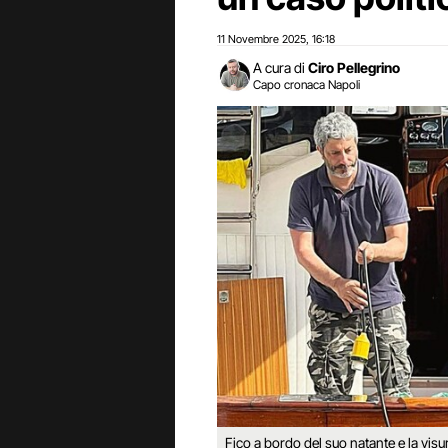
11 Novembre 2025
16:18
,
A cura di
Ciro Pellegrino
Capo cronaca Napoli
Fico a bordo del suo natante e la visu