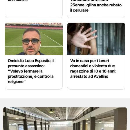
25enne, gli ha anche rubato
il cellulare
Omicidio Luca Esposito, il
Va in casa per i lavori
presunto assassino:
domestici e violenta due
“Volevo fermare la
ragazzine di 10 e 16 anni:
prostituzione, è contro la
arrestato ad Avellino
religione”