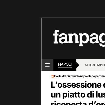
NAPOLI
ATTUALITÀ
POL
L'arte del pizzaiuolo napoletano patr
L’ossessione d
un piatto di l
ricoperta d’or