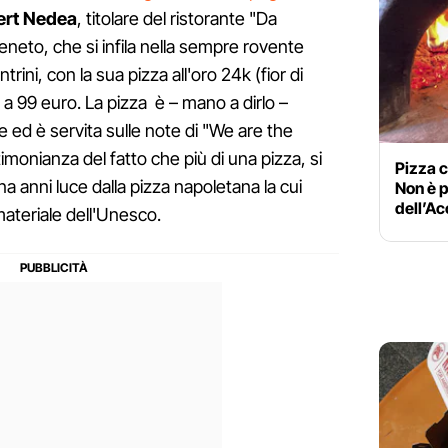
ert Nedea
, titolare del ristorante "Da
neto, che si infila nella sempre rovente
trini, con la sua pizza all'oro 24k (fior di
a) a 99 euro. La pizza è – mano a dirlo –
ile ed è servita sulle note di "We are the
onianza del fatto che più di una pizza, si
Pizza c
 anni luce dalla pizza napoletana la cui
Non è p
dell’Ac
ateriale dell'Unesco.