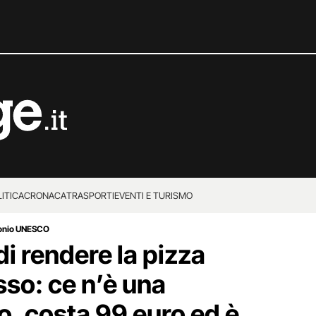
ITICA
CRONACA
TRASPORTI
EVENTI E TURISMO
imonio UNESCO
i rendere la pizza
usso: ce n’è una
o, costa 99 euro ed è