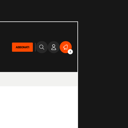
ABBONATI
2