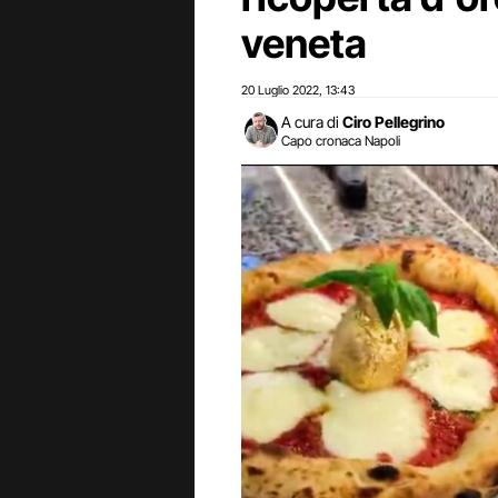
veneta
20 Luglio 2022
13:43
,
A cura di
Ciro Pellegrino
Capo cronaca Napoli