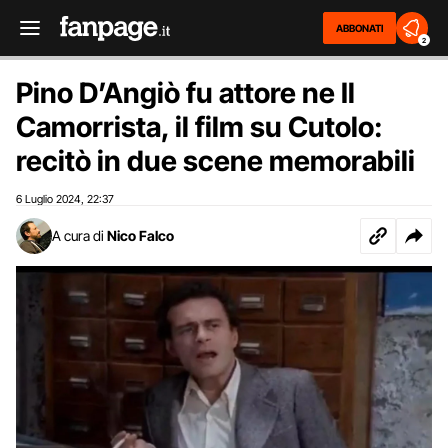
ABBONATI
2
Pino D’Angiò fu attore ne Il
Camorrista, il film su Cutolo:
recitò in due scene memorabili
6 Luglio 2024
22:37
,
A cura di
Nico Falco