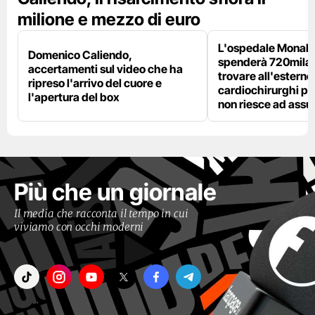
milione e mezzo di euro
L'ospedale Monaldi
Domenico Caliendo,
spenderà 720mila 
accertamenti sul video che ha
trovare all'esterno 
ripreso l'arrivo del cuore e
cardiochirurghi pe
l'apertura del box
non riesce ad ass
Più che un giornale
Il media che racconta il tempo in cui
viviamo con occhi moderni