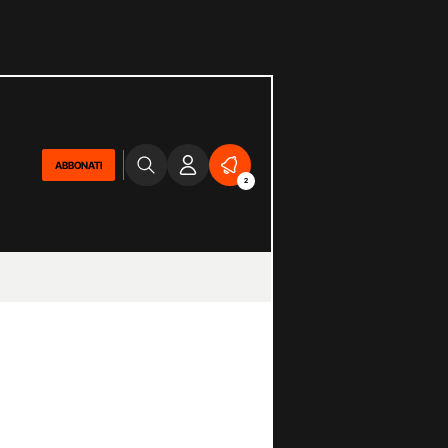
ABBONATI
2