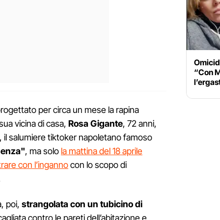
Omicid
“Con Mo
l’ergas
ogettato per circa un mese la rapina
 sua vicina di casa,
Rosa Gigante
, 72 anni,
, il salumiere tiktoker napoletano famoso
senza"
, ma solo
la mattina del 18 aprile
trare con l’inganno
con lo scopo di
.
, poi,
strangolata con un tubicino di
gliata contro le pareti dell’abitazione e