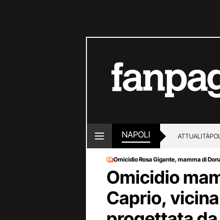
NAPOLI
ATTUALITÀ
POL
Omicidio Rosa Gigante, mamma di Dona
Omicidio mam
Caprio, vicina
progettata d