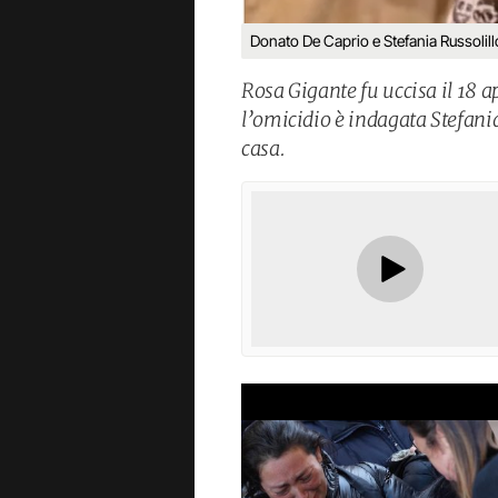
Donato De Caprio e Stefania Russolill
Rosa Gigante fu uccisa il 18 a
l’omicidio è indagata Stefani
casa.