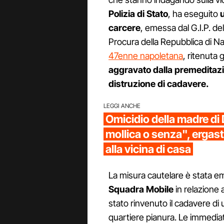
Polizia di Stato
, ha eseguito
carcere
, emessa dal G.I.P. del
Procura della Repubblica di Nap
47enne napoletana
, ritenuta
aggravato dalla premeditazi
distruzione di cadavere.
LEGGI ANCHE
Omicidio della madre d
mollica o senza", ergas
alla vicina di casa
La misura cautelare è stata eme
Squadra Mobile
in relazione 
stato rinvenuto il cadavere di 
quartiere pianura. Le immediat