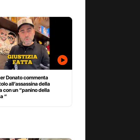
toker Donato commenta
tolo all’assassina della
con un “panino della
ia “