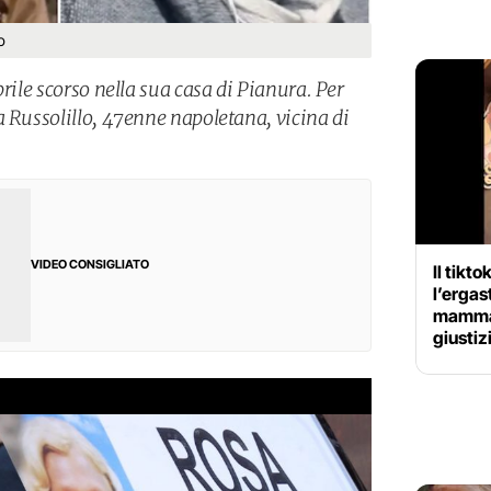
o
prile scorso nella sua casa di Pianura. Per
a Russolillo, 47enne napoletana, vicina di
VIDEO CONSIGLIATO
Il tik
l’ergas
mamma 
giustiz