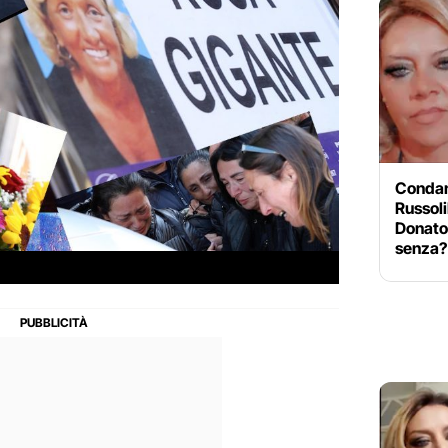
Condan
Russoli
Donato,
senza?