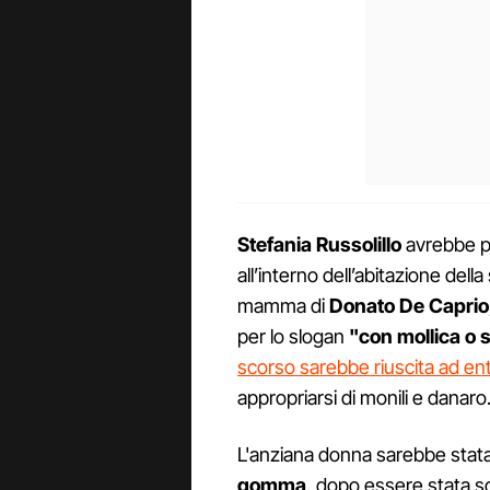
Stefania Russolillo
avrebbe pr
all’interno dell’abitazione della
mamma di
Donato De Caprio
per lo slogan
"con mollica o 
scorso sarebbe riuscita ad en
appropriarsi di monili e danaro
L'anziana donna sarebbe stata
gomma
, dopo essere stata sca