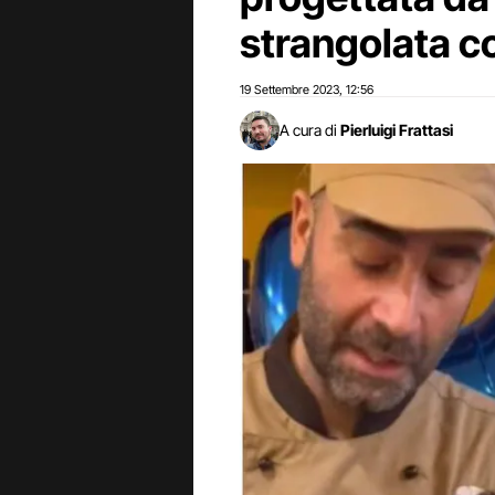
strangolata c
19 Settembre 2023
12:56
,
A cura di
Pierluigi Frattasi