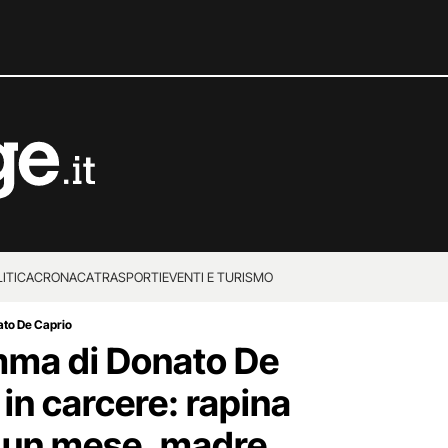
ITICA
CRONACA
TRASPORTI
EVENTI E TURISMO
to De Caprio
ma di Donato De
 in carcere: rapina
a un mese, madre